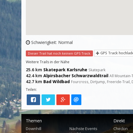
Schwierigkeit: Normal
GPS Track hochlad
Dieser Trail hat noch keinen GPS Track.
Weitere Trails in der Nähe
25.6 km
Skatepark Karlsruhe
Skatepark
42.4 km
Alpirsbacher Schwarzwaldtrail
All Mountain-
42.7 km
Bad Wildbad
Fourcross, Dirtjump, Freeride-Trail,
Teilen:
Themen
Direkt
Downhill
Nächste Events
Checkin