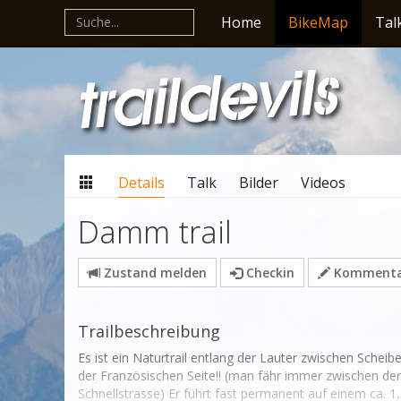
Home
BikeMap
Tal
Details
Talk
Bilder
Videos
Damm trail
Zustand melden
Checkin
Kommentar
Trailbeschreibung
Es ist ein Naturtrail entlang der Lauter zwischen Schei
der Französischen Seite!! (man fähr immer zwischen der
Schnellstrasse) Er führt fast permanent auf einem ca.