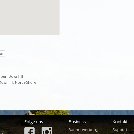
en
Tour, Downhill
 Downhill, North-Shore
Folge uns
Business
Kontakt
Bannerwerbung
Support