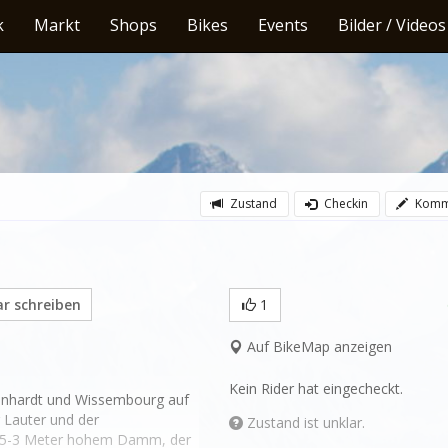
k
Markt
Shops
Bikes
Events
Bilder / Videos
Zustand
Checkin
Komm
 schreiben
1
Auf BikeMap anzeigen
Kein Rider hat eingecheckt.
benhardt und Wissembourg auf 
 Lauter und der 
Zustand ist unklar.
 1,5-3 Meter hohem Damm, der 