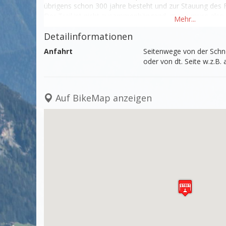
übrigens schon 300 jahre besteht und zur Stauung des Fl
Der Trail ist nicht zusammenhängend, mann muss also a
Schnellstrasse benutzen 

Detailinformationen
Nicht sehr anspruchsvoll zu fahren,aber es gibt sehr sch
Anfahrt
Seitenwege von der Schnel
gibt`s aber auch.

oder von dt. Seite w.z.B
in beide Richtungen befahrbar und kein bzw nur leichtes G
Länge: 14 km
Auf BikeMap anzeigen