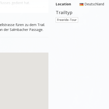
usses gedient hat. 

Location
Deutschland
uch mal für n paar meter die 
Trailtyp
Freeride-Tour
öne Stellen. n paar sprünge 
lstrasse füren zu dem Trail. 

. an der Salmbacher Passage.
efälle. 
