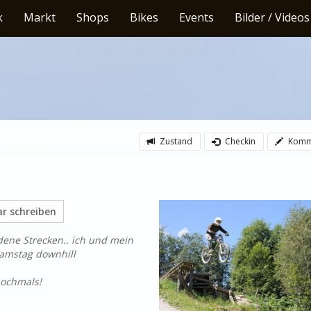
k
Markt
Shops
Bikes
Events
Bilder / Videos
Zustand
Checkin
Komm
 schreiben
edene Strecken.. ich und mein
samstag downhill
nochmals!