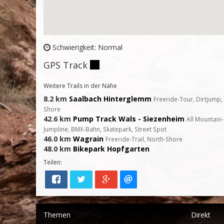
Schwierigkeit: Normal
GPS Track
Weitere Trails in der Nähe
8.2 km
Saalbach Hinterglemm
Freeride-Tour, Dirtjump, 
Shore
42.6 km
Pump Track Wals - Siezenheim
All Mountain
Jumpline, BMX-Bahn, Skatepark, Street Spot
46.0 km
Wagrain
Freeride-Trail, North-Shore
48.0 km
Bikepark Hopfgarten
Teilen:
Themen
Direkt