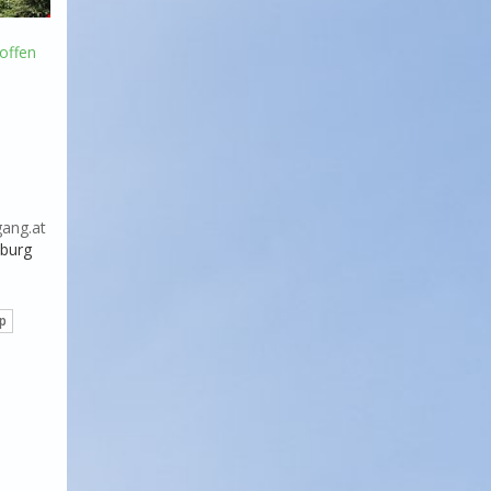
offen
ang.at
zburg
p