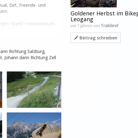
l, Dirt, Freeride- und 
ahn.

Goldener Herbst im Bike
Leogang
arget="blank">www.bikepark-
Traildevil
vor 7 Jahren von
Beitrag schreiben
albach Hinterglemm</a>

ann Richtung Salzburg, 
t. Johann dann Richtung Zell 
 etc. gespickt. Gut fahrbar 
r gute Anfängerstrecke.

, viel Northshore. Ein 
ahn den Wagen hinstellen. Am 
nd Toiletten. Duschen bis 
platz kostet pro Wagen rund 7 