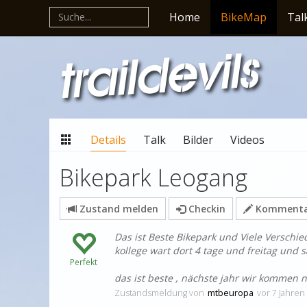
Home
BikeMap
Tal
Details
Talk
Bilder
Videos
Bikepark Leogang
Zustand melden
Checkin
Kommentar
Das ist Beste Bikepark und Viele Verschi
kollege wart dort 4 tage und freitag und 
Perfekt
das ist beste , nächste jahr wir kommen 
Zustandsmeldung
von
mtbeuropa
vor 7 Jahren