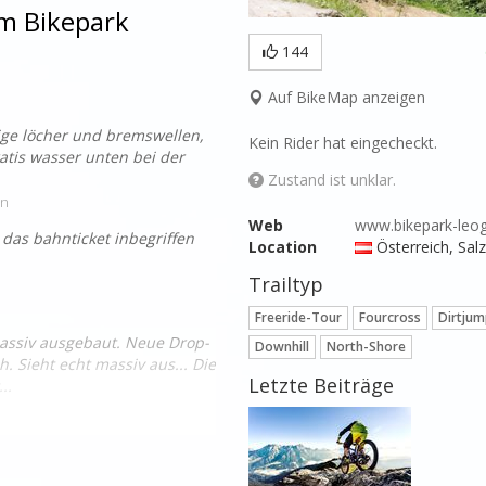
im Bikepark
144
Auf BikeMap anzeigen
ige löcher und bremswellen,
Kein Rider hat eingecheckt.
gratis wasser unten bei der
Zustand ist unklar.
en
Web
www.bikepark-leog
 das bahnticket inbegriffen
Location
Österreich
, Sal
Trailtyp
Freeride-Tour
Fourcross
Dirtjum
assiv ausgebaut. Neue Drop-
Downhill
North-Shore
. Sieht echt massiv aus... Die
Letzte Beiträge
..