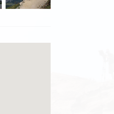
richt-leogang.pdf" 
e" 
n&fs=1"></param><param 
 
=1" type="application/x-
height="344"></embed>