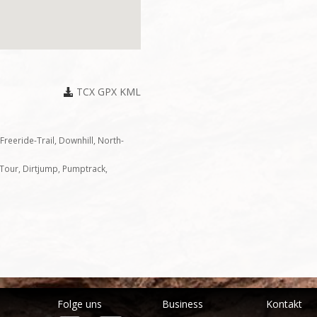
TCX
GPX
KML
Freeride-Trail, Downhill, North-
-Tour, Dirtjump, Pumptrack,
Folge uns
Business
Kontakt