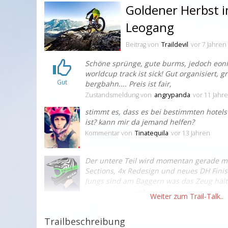
Goldener Herbst 
Leogang
Beitrag
von
Traildevil
vor 7 Jahren
Schöne sprünge, gute burms, jedoch eon
worldcup track ist sick! Gut organisiert, 
Gut
bergbahn.... Preis ist fair,
Zustandsmeldung
von
angrypanda
vor 11 Jahr
stimmt es, dass es bei bestimmten hotels
ist? kann mir da jemand helfen?
Kommentar
von
Tinatequila
vor 13 Jahren
Der untere Teil wird momentan gerade m
Sections, 4x Redesign und neues DH Finish
Jungs sind am Baggern was das Zeug hält.
Kommentar
von
wale
vor 14 Jahren
Trailbeschreibung