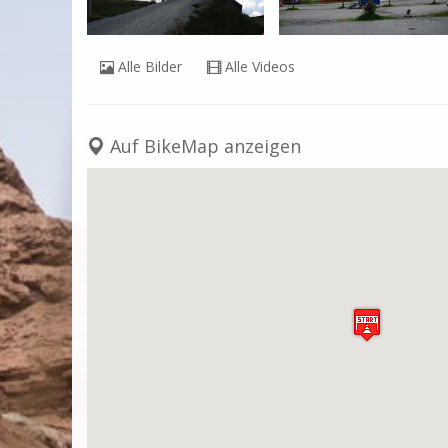
href="http://www.bergvelo.ch/documents/pdf/berichte/be
target="blank">www.bergvelo.ch</a>

Alle Bilder
Alle Videos
Video:

<object width="425" height="344"><param name="movi
value="http://www.youtube.com/v/PdLVm_0Msiw&hl=e
name="allowFullScreen" value="true"></param><embed
Auf BikeMap anzeigen
src="http://www.youtube.com/v/PdLVm_0Msiw&hl=en&fs
shockwave-flash" allowfullscreen="true" width="425" 
</object>