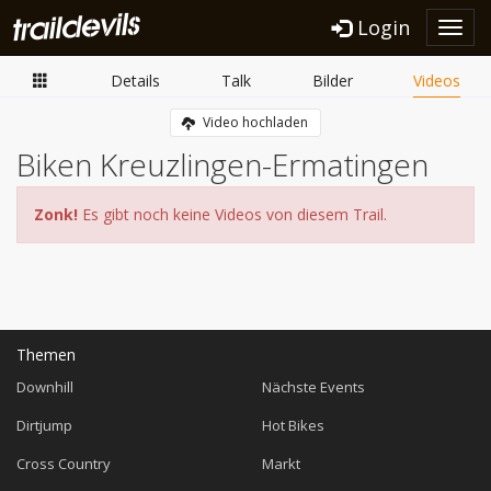
Login
Toggl
navig
Details
Talk
Bilder
Videos
Video hochladen
Biken Kreuzlingen-Ermatingen
Zonk!
Es gibt noch keine Videos von diesem Trail.
Themen
Downhill
Nächste Events
Dirtjump
Hot Bikes
Cross Country
Markt