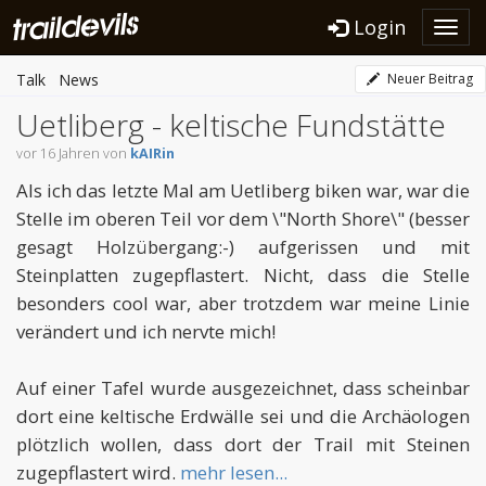
Login
Toggl
navig
Talk
News
Neuer Beitrag
Uetliberg - keltische Fundstätte
vor 16 Jahren von
kAIRin
Als ich das letzte Mal am Uetliberg biken war, war die
Stelle im oberen Teil vor dem \"North Shore\" (besser
gesagt Holzübergang:-) aufgerissen und mit
Steinplatten zugepflastert. Nicht, dass die Stelle
besonders cool war, aber trotzdem war meine Linie
verändert und ich nervte mich!
Auf einer Tafel wurde ausgezeichnet, dass scheinbar
dort eine keltische Erdwälle sei und die Archäologen
plötzlich wollen, dass dort der Trail mit Steinen
zugepflastert wird.
mehr lesen...