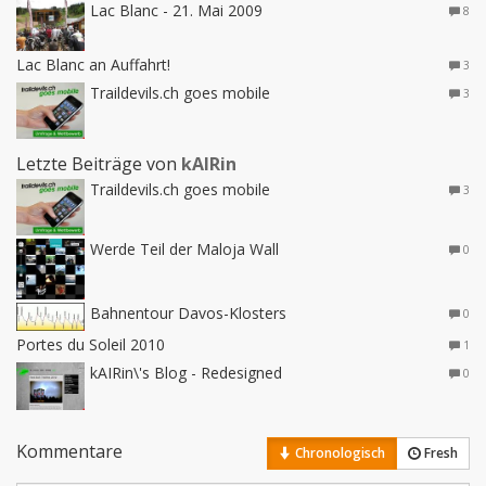
Lac Blanc - 21. Mai 2009
8
Lac Blanc an Auffahrt!
3
Traildevils.ch goes mobile
3
Letzte Beiträge von
kAIRin
Traildevils.ch goes mobile
3
Werde Teil der Maloja Wall
0
Bahnentour Davos-Klosters
0
Portes du Soleil 2010
1
kAIRin\'s Blog - Redesigned
0
Kommentare
Chronologisch
Fresh