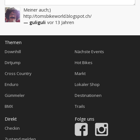
Meiner auch;)

http://tomsbikeworld.blogspot.ch/
— guliguli
vor 13 Jahren
Themen
Downhill
Nächste Events
Dirtjump
Hot Bikes
Cross Country
Markt
Enduro
Lokaler Shop
Gümmeler
Destinationen
BMX
Trails
Direkt
Folge uns
Checkin
Zustand melden