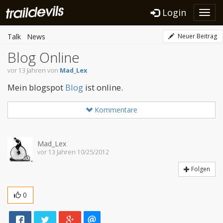
Login
Toggl
navig
Talk
News
Neuer Beitrag
Blog Online
vor 13 Jahren von
Mad_Lex
Mein blogspot
Blog
ist online.
Kommentare
Mad_Lex
vor 13 Jahren 10/25/2012
Folgen
0