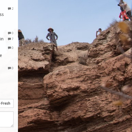
2
ss
0
in
7
0
he
0
Fresh