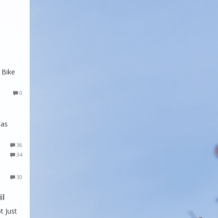
 Bike
0
das
36
34
30
il
t Just