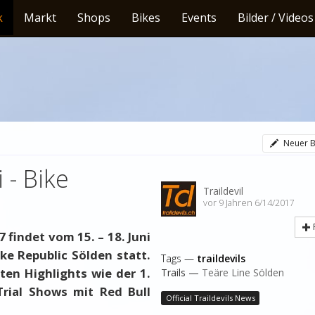
k
Markt
Shops
Bikes
Events
Bilder / Videos
Neuer B
 - Bike
Traildevil
vor 9 Jahren 6/14/2017
 findet vom 15. – 18. Juni
ke Republic Sölden statt.
Tags —
traildevils
ten Highlights wie der 1.
Trails —
Teäre Line Sölden
Trial Shows mit Red Bull
Official Traildevils News