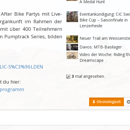
A Medal Hunt
fter Bike Partys mit Live-
Eventankündigung: CIC Swi
Bike Cup – Saisonfinale in
Bergankunft im Rahmen der
Lenzerheide
d mit über 400 Teilnehmern
n Pumptrack Series, bilden
Neuer Trail am Weissenste
Davos: MTB-Basilager
Video der Woche: Riding t
Dreamscape
PUBLIC-S%C3%96LDEN
3
mal angesehen.
t du hier:
g-programm
Chronologisch