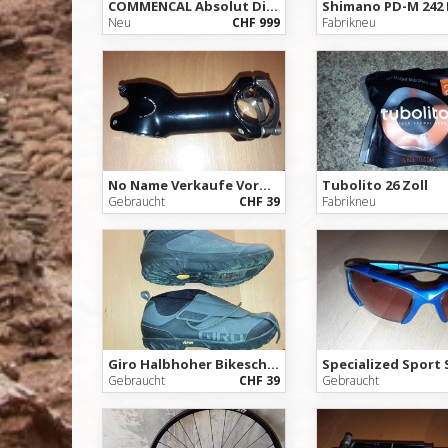
COMMENCAL Absolut Dirtbike
Neu
CHF 999
Fabrikneu
No Name Verkaufe Vorbau, 85mm länge, 170 Gramm 31.8 Lenkerklemmung, 33mm Schaft Durchmesser
Tubolito 26 Zoll
Gebraucht
CHF 39
Fabrikneu
Giro Halbhoher Bikeschuh Gr. 42
Gebraucht
CHF 39
Gebraucht