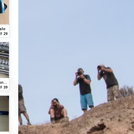
ale
F 29
Cst CST Super All Ground, 29Zoll
F 39