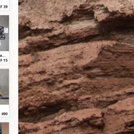
F 39
Diverse In guten Zustand
F 15
 490