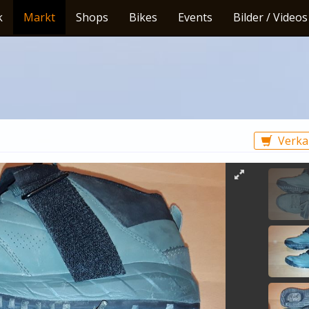
k
Markt
Shops
Bikes
Events
Bilder / Videos
Verka