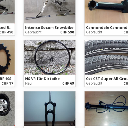
Snowbike Specialized Big Hit Snowbike
Intense Socom Snowbike
Cannondale Cannond
CHF 490
Gebraucht
CHF 590
Gebraucht
CH
BF 10S
NS VR für Dirtbike
CHF 17
Neu
CHF 69
Gebraucht
CH