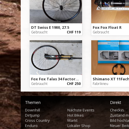
DT Swiss E 1900, 27.5
Fox Fox Float R
Gebraucht
CHF 119
Gebraucht
Fox Fox Talas 34 Factory, Fit CTD Kashima, 160mm, 26Zoll,
Gebraucht
CHF 250
Fabrikneu
Themen
Direkt
Downhill
Nächste Events
Checkin
Dirtjump
Hot Bikes
Zustand m
Cross Country
Markt
Bild hochl
Enduro
Lokaler Shop
Neuer Beit