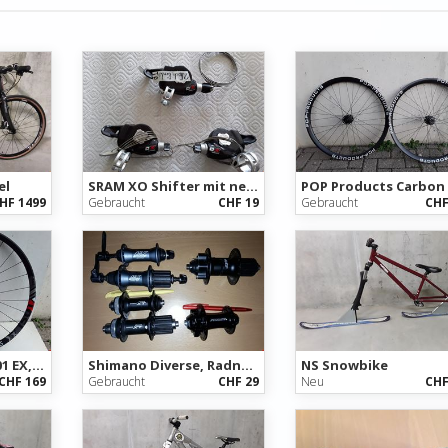
el
SRAM XO Shifter mit neuem Kabel, guter Zustand.
HF 1499
Gebraucht
CHF 19
Gebraucht
CHF
DT Swiss Spline 1501 EX, 27.5, 110x20
Shimano Diverse, Radnaben
NS Snowbike
CHF 169
Gebraucht
CHF 29
Neu
CHF