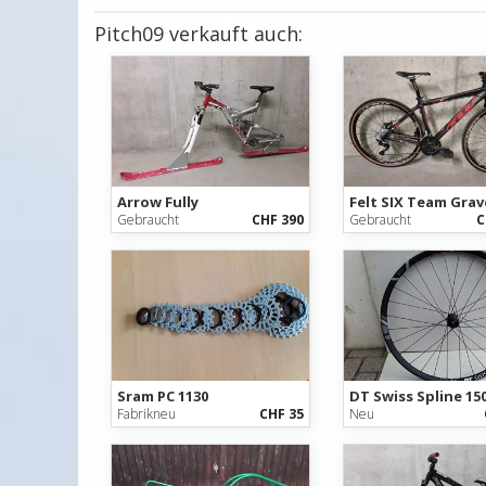
Pitch09 verkauft auch:
Arrow Fully
Felt SIX Team Grav
Gebraucht
CHF 390
Gebraucht
C
Sram PC 1130
Fabrikneu
CHF 35
Neu