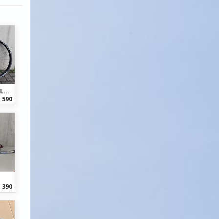
POP Products Carbon Laufradsatz 27.5, 1.55Kg
 590
 390