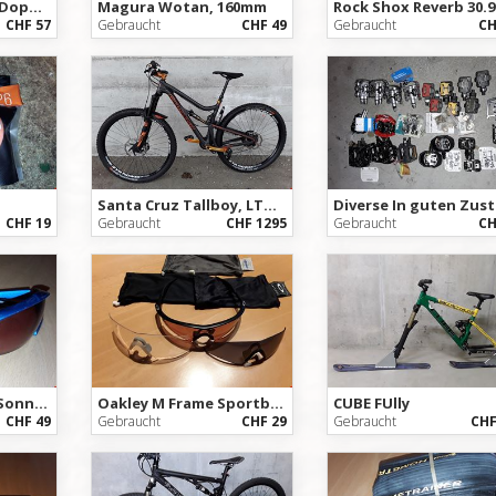
Shimano PD-M 242 Doppelklickpedal
Magura Wotan, 160mm
Rock Shox Reverb 30.9
CHF 57
Gebraucht
CHF 49
Gebraucht
CH
Santa Cruz Tallboy, LTDc 29 Zoll
CHF 19
Gebraucht
CHF 1295
Gebraucht
CH
Specialized Sport Sonnenbrille
Oakley M Frame Sportbrille mit 3 Gläsern
CUBE FUlly
CHF 49
Gebraucht
CHF 29
Gebraucht
CHF