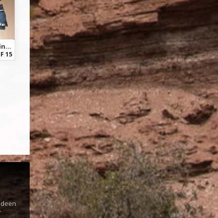
Continental Hometrainer und Rolle
F 15
s
 Ideen
r