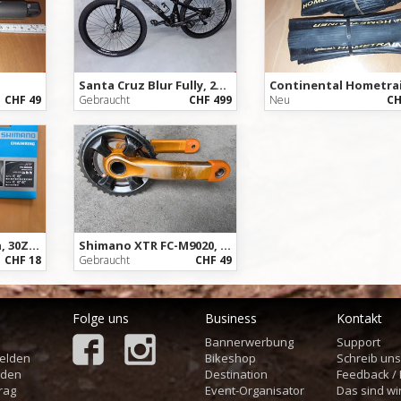
Santa Cruz Blur Fully, 26 Zoll, Gr.M
CHF 49
Gebraucht
CHF 499
Neu
CH
Shimano XT 11Fach, 30Zähne
Shimano XTR FC-M9020, 175mm, 26-36
CHF 18
Gebraucht
CHF 49
Folge uns
Business
Kontakt
Bannerwerbung
Support
elden
Bikeshop
Schreib un
aden
Destination
Feedback /
rag
Event-Organisator
Das sind wi