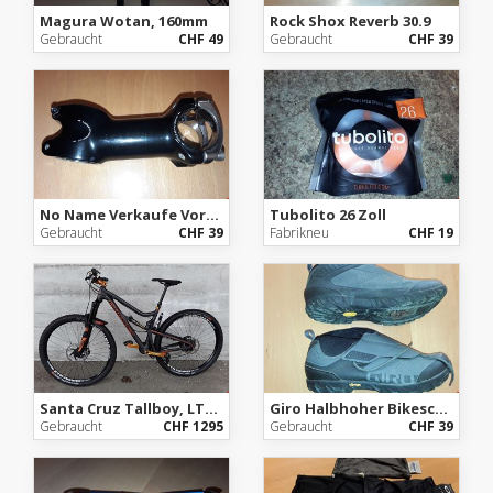
Magura Wotan, 160mm
Rock Shox Reverb 30.9
Gebraucht
CHF 49
Gebraucht
CHF 39
No Name Verkaufe Vorbau, 85mm länge, 170 Gramm 31.8 Lenkerklemmung, 33mm Schaft Durchmesser
Tubolito 26 Zoll
Gebraucht
CHF 39
Fabrikneu
CHF 19
Santa Cruz Tallboy, LTDc 29 Zoll
Giro Halbhoher Bikeschuh Gr. 42
Gebraucht
CHF 1295
Gebraucht
CHF 39