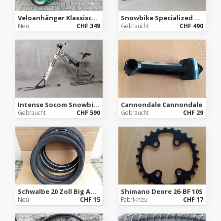
Veloanhänger Klassischer Anhänger
Snowbike Specialized Big Hit Snowbike
Neu
CHF 349
Gebraucht
CHF 490
Intense Socom Snowbike
Cannondale Cannondale
Gebraucht
CHF 590
Gebraucht
CHF 29
Schwalbe 20 Zoll Big Apple
Shimano Deore 26-BF 10S
Neu
CHF 15
Fabrikneu
CHF 17