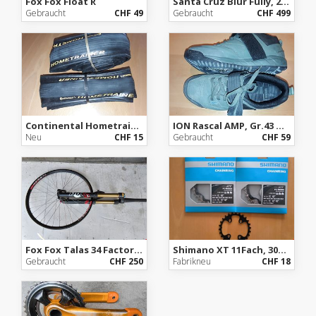
Fox Fox Float R
Santa Cruz Blur Fully, 26 Zoll, Gr.M
Gebraucht
CHF 49
Gebraucht
CHF 499
Continental Hometrainer und Rolle
ION Rascal AMP, Gr.43 Halbhoher Bikeschuh
Neu
CHF 15
Gebraucht
CHF 59
Fox Fox Talas 34 Factory, Fit CTD Kashima, 160mm, 26Zoll,
Shimano XT 11Fach, 30Zähne
Gebraucht
CHF 250
Fabrikneu
CHF 18