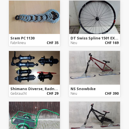
Sram PC 1130
DT Swiss Spline 1501 EX, 27.5, 110x20
Fabrikneu
CHF 35
Neu
CHF 169
Shimano Diverse, Radnaben
NS Snowbike
Gebraucht
CHF 29
Neu
CHF 390