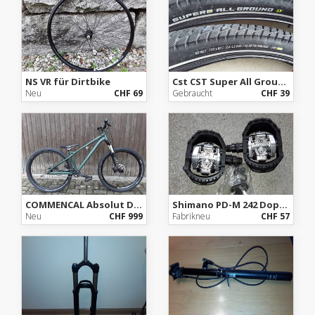
NS VR für Dirtbike
Cst CST Super All Ground, 29Zoll
Neu
CHF 69
Gebraucht
CHF 39
COMMENCAL Absolut Dirtbike
Shimano PD-M 242 Doppelklickpedal
Neu
CHF 999
Fabrikneu
CHF 57