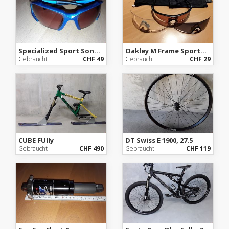
Specialized Sport Sonnenbrille
Oakley M Frame Sportbrille mit 3 Gläsern
Gebraucht
CHF 49
Gebraucht
CHF 29
CUBE FUlly
DT Swiss E 1900, 27.5
Gebraucht
CHF 490
Gebraucht
CHF 119