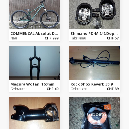
COMMENCAL Absolut Dirtbike
Shimano PD-M 242 Doppelklickpedal
Neu
CHF 999
Fabrikneu
CHF 57
Magura Wotan, 160mm
Rock Shox Reverb 30.9
Gebraucht
CHF 49
Gebraucht
CHF 39