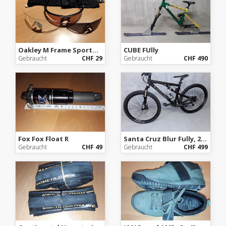
Oakley M Frame Sportbrille mit 3 Gläsern
CUBE FUlly
Gebraucht
CHF 29
Gebraucht
CHF 490
Fox Fox Float R
Santa Cruz Blur Fully, 26 Zoll, Gr.M
Gebraucht
CHF 49
Gebraucht
CHF 499