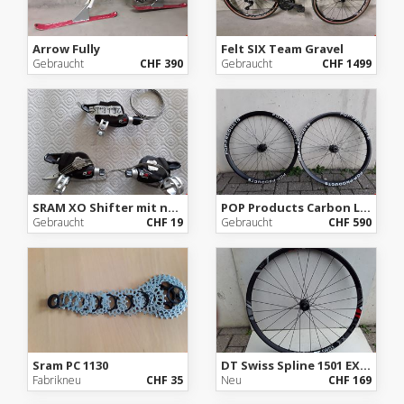
Arrow Fully
Felt SIX Team Gravel
Gebraucht
CHF 390
Gebraucht
CHF 1499
SRAM XO Shifter mit neuem Kabel, guter Zustand.
POP Products Carbon Laufradsatz 27.5, 1.55Kg
Gebraucht
CHF 19
Gebraucht
CHF 590
Sram PC 1130
DT Swiss Spline 1501 EX, 27.5, 110x20
Fabrikneu
CHF 35
Neu
CHF 169