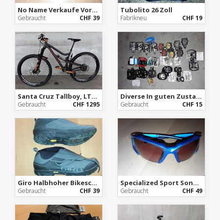
No Name Verkaufe Vorbau, 85mm länge, 170 Gramm 31.8 Lenkerklemmung, 33mm Schaft Durchmesser
Tubolito 26 Zoll
Gebraucht
CHF 39
Fabrikneu
CHF 19
Santa Cruz Tallboy, LTDc 29 Zoll
Diverse In guten Zustand
Gebraucht
CHF 1295
Gebraucht
CHF 15
Giro Halbhoher Bikeschuh Gr. 42
Specialized Sport Sonnenbrille
Gebraucht
CHF 39
Gebraucht
CHF 49