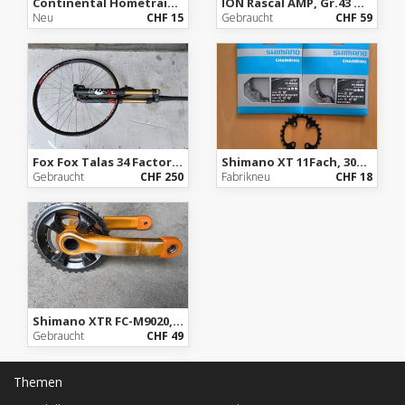
Continental Hometrainer und Rolle
ION Rascal AMP, Gr.43 Halbhoher Bikeschuh
Neu
CHF 15
Gebraucht
CHF 59
Fox Fox Talas 34 Factory, Fit CTD Kashima, 160mm, 26Zoll,
Shimano XT 11Fach, 30Zähne
Gebraucht
CHF 250
Fabrikneu
CHF 18
Shimano XTR FC-M9020, 175mm, 26-36
Gebraucht
CHF 49
Themen