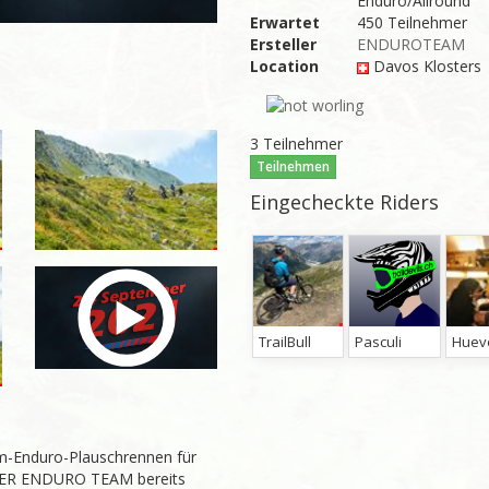
Enduro/Allround
Erwartet
450 Teilnehmer
Ersteller
ENDUROTEAM
Location
Davos Klosters
3 Teilnehmer
Teilnehmen
Eingecheckte Riders
TrailBull
Pasculi
am-Enduro-Plauschrennen für
AKER ENDURO TEAM bereits