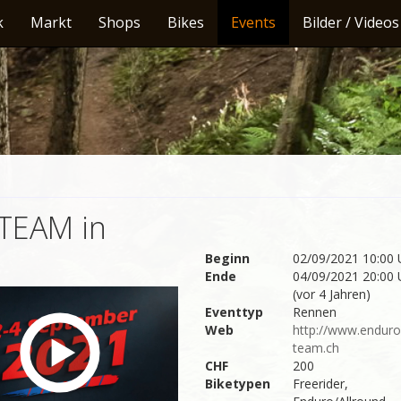
k
Markt
Shops
Bikes
Events
Bilder / Videos
EAM in
Beginn
02/09/2021 10:00 
Ende
04/09/2021 20:00 
(vor 4 Jahren)
Eventtyp
Rennen
Web
http://www.enduro
team.ch
CHF
200
Biketypen
Freerider,