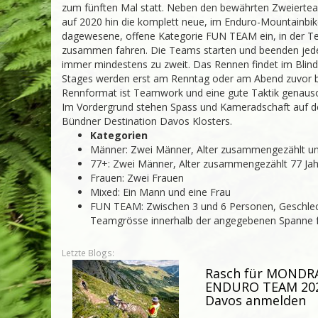
zum fünften Mal statt. Neben den be­währ­ten Zweierte
auf 2020 hin die komplett neue, im Enduro-Mountainbik
dagewesene, offene Kategorie FUN TEAM ein, in der T
zusammen fahren. Die Teams starten und beenden je
immer mindestens zu zweit. Das Rennen findet im Blind-
Stages werden erst am Renntag oder am Abend zuvor 
Rennformat ist Teamwork und eine gute Taktik genauso 
Im Vordergrund stehen Spass und Kameradschaft auf de
Bündner Destination Davos Klosters.
Kategorien
Männer: Zwei Männer, Alter zusammengezählt un
77+: Zwei Männer, Alter zusammengezählt 77 Ja
Frauen: Zwei Frauen
Mixed: Ein Mann und eine Frau
FUN TEAM: Zwischen 3 und 6 Personen, Geschl
Teamgrösse innerhalb der angegebenen Spanne f
Letzte Blogs:
Rasch für MONDR
ENDURO TEAM 202
Davos anmelden