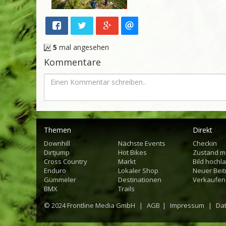
5
mal angesehen
Kommentare
Themen
Direkt
Downhill
Nächste Events
Checkin
Dirtjump
Hot Bikes
Zustand m
Cross Country
Markt
Bild hochl
Enduro
Lokaler Shop
Neuer Beit
Gümmeler
Destinationen
Verkaufen
BMX
Trails
© 2024
Frontline Media GmbH
|
AGB
|
Impressum
|
Da