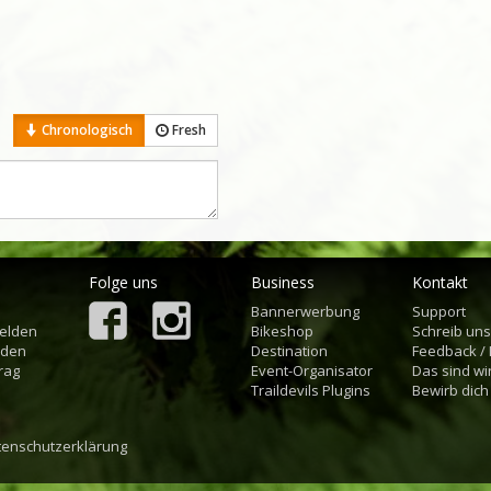
Chronologisch
Fresh
Folge uns
Business
Kontakt
Bannerwerbung
Support
elden
Bikeshop
Schreib un
aden
Destination
Feedback /
rag
Event-Organisator
Das sind wi
Traildevils Plugins
Bewirb dich
tenschutzerklärung