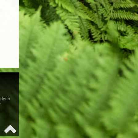
s
 Ideen
r