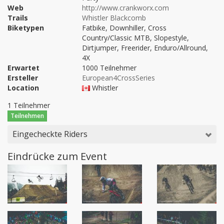
Web
http://www.crankworx.com
Trails
Whistler Blackcomb
Biketypen
Fatbike, Downhiller, Cross
Country/Classic MTB, Slopestyle,
Dirtjumper, Freerider, Enduro/Allround,
4X
Erwartet
1000 Teilnehmer
Ersteller
European4CrossSeries
Location
Whistler
1 Teilnehmer
Teilnehmen
Eingecheckte Riders
Eindrücke zum Event