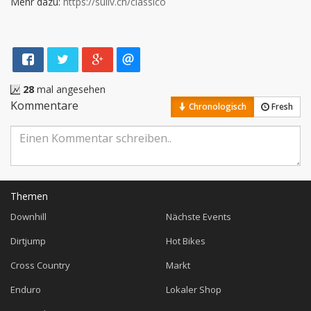
Mehr dazu:
https://suliv.ch/classico
28
mal angesehen
Kommentare
Chronologisch
Fresh
Themen
Downhill
Nächste Events
Dirtjump
Hot Bikes
Cross Country
Markt
Enduro
Lokaler Shop