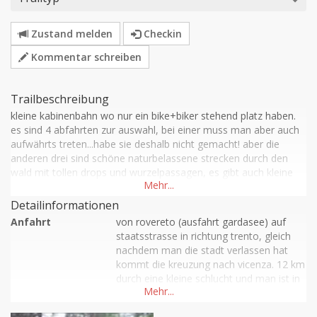
Zustand melden
Checkin
Kommentar schreiben
Trailbeschreibung
kleine kabinenbahn wo nur ein bike+biker stehend platz haben. 
es sind 4 abfahrten zur auswahl, bei einer muss man aber auch 
aufwährts treten...habe sie deshalb nicht gemacht! aber die 
anderen drei sind schöne naturbelassene strecken durch den 
wald mit tollen drops und wurzelpassagen, es gibt auch kleine 
varianten für schnellere downhills. alles ausgeschildert, bei zwei 
kommt man direkt zur talstation, bei der dritten ins dorf, aber 
Detailinformationen
man findet sich gut  zurecht.

Anfahrt
von rovereto (ausfahrt gardasee) auf 
an der bergstation "rifugio paradiso" kleiner bikepark mit drops 
staatsstrasse in richtung trento, gleich 
und wellen.

nachdem man die stadt verlassen hat 
achtung! bahn ist offen vom 1. juli bis ca. 15. september!!

kommt die kreuzung nach vicenza. 12 km 
schöne alternative wenn man vom gardasee genug hat!
durch eine kleine schlucht und man ist in 
folgaria, im zentrum von folgaria ist die 
seilbahn zum monte cornetto.
