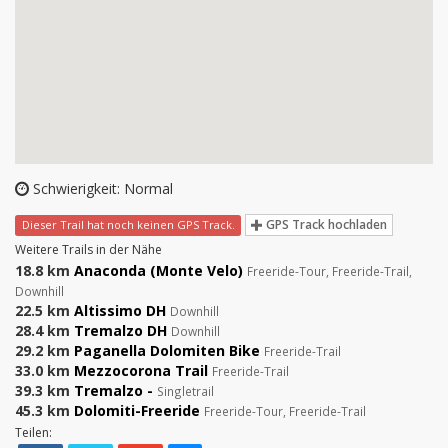
Schwierigkeit: Normal
GPS Track hochladen
Dieser Trail hat noch keinen GPS Track.
Weitere Trails in der Nähe
18.8 km
Anaconda (Monte Velo)
Freeride-Tour, Freeride-Trail,
Downhill
22.5 km
Altissimo DH
Downhill
28.4 km
Tremalzo DH
Downhill
29.2 km
Paganella Dolomiten Bike
Freeride-Trail
33.0 km
Mezzocorona Trail
Freeride-Trail
39.3 km
Tremalzo -
Singletrail
45.3 km
Dolomiti-Freeride
Freeride-Tour, Freeride-Trail
Teilen: