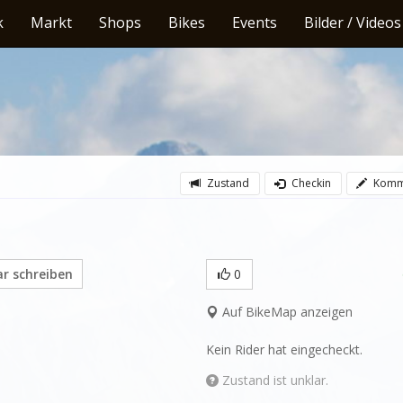
k
Markt
Shops
Bikes
Events
Bilder / Videos
Zustand
Checkin
Komm
 schreiben
0
Auf BikeMap anzeigen
Kein Rider hat eingecheckt.
Zustand ist unklar.