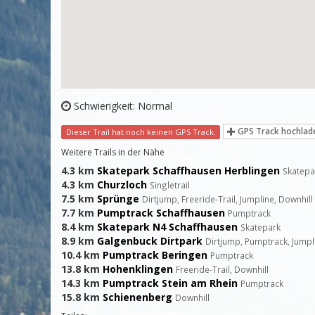
Schwierigkeit: Normal
GPS Track hochlad
Dieser Trail hat noch keinen GPS Track.
Weitere Trails in der Nähe
4.3 km
Skatepark Schaffhausen Herblingen
Skatepa
4.3 km
Churzloch
Singletrail
7.5 km
Sprünge
Dirtjump, Freeride-Trail, Jumpline, Downhill
7.7 km
Pumptrack Schaffhausen
Pumptrack
8.4 km
Skatepark N4 Schaffhausen
Skatepark
8.9 km
Galgenbuck Dirtpark
Dirtjump, Pumptrack, Jumpl
10.4 km
Pumptrack Beringen
Pumptrack
13.8 km
Hohenklingen
Freeride-Trail, Downhill
14.3 km
Pumptrack Stein am Rhein
Pumptrack
15.8 km
Schienenberg
Downhill