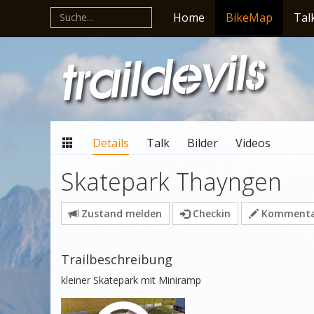
Home
BikeMap
Tal
Details
Talk
Bilder
Videos
Skatepark Thayngen
Zustand melden
Checkin
Kommentar
Trailbeschreibung
kleiner Skatepark mit Miniramp