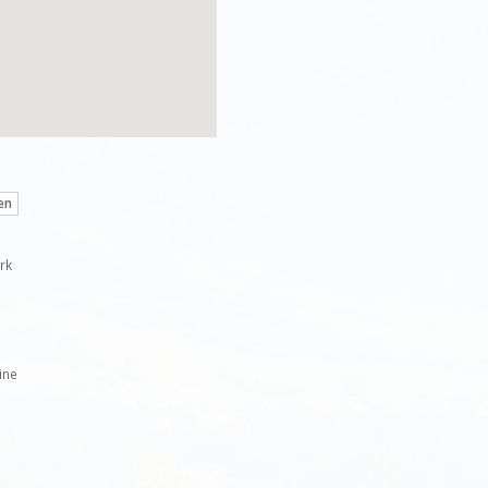
en
rk
ine