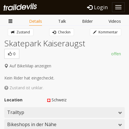
Login
Toggl
navig
Details
Talk
Bilder
Videos
Zustand
Checkin
Kommentar
Skatepark Kaiseraugst
0
offen
Auf BikeMap anzeigen
Kein Rider hat eingecheckt.
Zustand ist unklar.
Location
Schweiz
Trailtyp
Bikeshops in der Nähe