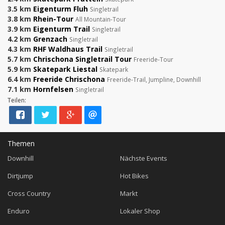
3.5 km
Eigenturm Fluh
Singletrail
3.8 km
Rhein-Tour
All Mountain-Tour
3.9 km
Eigenturm Trail
Singletrail
4.2 km
Grenzach
Singletrail
4.3 km
RHF Waldhaus Trail
Singletrail
5.7 km
Chrischona Singletrail Tour
Freeride-Tour
5.9 km
Skatepark Liestal
Skatepark
6.4 km
Freeride Chrischona
Freeride-Trail, Jumpline, Downhill
7.1 km
Hornfelsen
Singletrail
Teilen:
Themen
Downhill
Nächste Events
Dirtjump
Hot Bikes
Cross Country
Markt
Enduro
Lokaler Shop