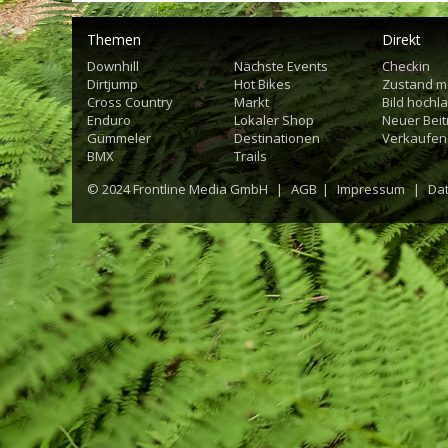
Themen
Direkt
Downhill
Nächste Events
Checkin
Dirtjump
Hot Bikes
Zustand m
Cross Country
Markt
Bild hochl
Enduro
Lokaler Shop
Neuer Beit
Gümmeler
Destinationen
Verkaufen
BMX
Trails
© 2024
Frontline Media GmbH
|
AGB
|
Impressum
|
Da