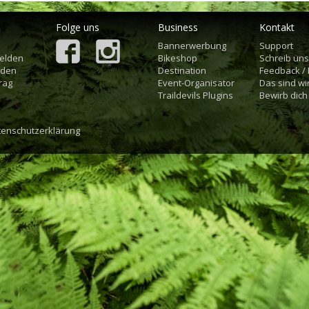
Folge uns
Business
Kontakt
Bannerwerbung
Support
elden
Bikeshop
Schreib un
aden
Destination
Feedback /
rag
Event-Organisator
Das sind wi
Traildevils Plugins
Bewirb dich
tenschutzerklärung