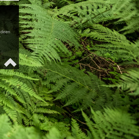
s
 Ideen
r