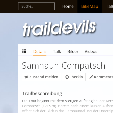
Home
BikeMap
Tal
Details
Talk
Bilder
Videos
Samnaun-Compatsch – Al
Zustand melden
Checkin
Kommentar
Trailbeschreibung
Die Tour beginnt mit dem stetigen Aufstieg bei der Kir
Compatsch (1715 m). Bereits nach einem kurzen Aufstie
öffnet sich der Blick in das Samnauntal. Bei der Untera