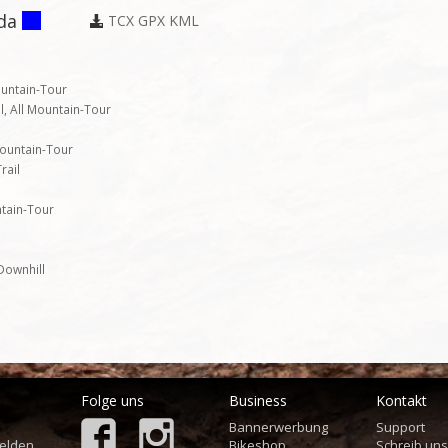
da
TCX
GPX
KML
ountain-Tour
il, All Mountain-Tour
Mountain-Tour
rail
ntain-Tour
 Downhill
Folge uns
Business
Kontakt
Bannerwerbung
Support
elden
Bikeshop
Schreib un