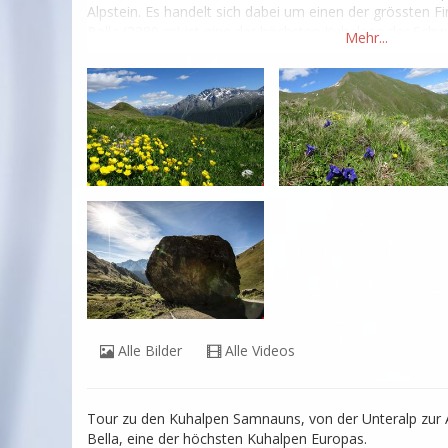
Alpstein. Es handelt sich dabei um einen der grössten Fin
Bella (2380 m) ist eine der höchsten Kuhalpen der Schw
via Alp Trida und den Feeride-Trail zurück nach Samna
Alle Bilder
Alle Videos
Tour zu den Kuhalpen Samnauns, von der Unteralp zur A
Bella, eine der höchsten Kuhalpen Europas.