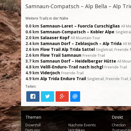
Samnaun-Compatsch – Alp Bella – Alp Tri
Weitere Trails in der Nähe
0.0 km
Samnaun-Laret – Fuorcla Curschiglias
All M
0.6 km
Samnaun-Compatsch – Kobler Alpe
Singletra
2.0 km
Salaaser Kopf
All Mountain-Tour
2.4 km
Samnaun Dorf – Zeblasjoch – Alp Trida
All 
2.6 km
Flow Trail Alp Trida Sattel
Singletrail, Freeride-T
2.6 km
Flow Trail Samnaun
Freeride-Trail
3.7 km
Samnaun Dorf – Heidelberger Hütte
All Mou
4.8 km
Velill-Enduro-Trail nach Ischgl
Freeride-Trail
4.9 km
Viderjoch
Freeride-Trail
4.9 km
Alp Trida Enduro Trail
Singletrail, Freeride-Trail,
Teilen:
Themen
Direkt
Downhill
Nächste Events
Checkin
Dirtjump
Hot Bikes
Zustand m