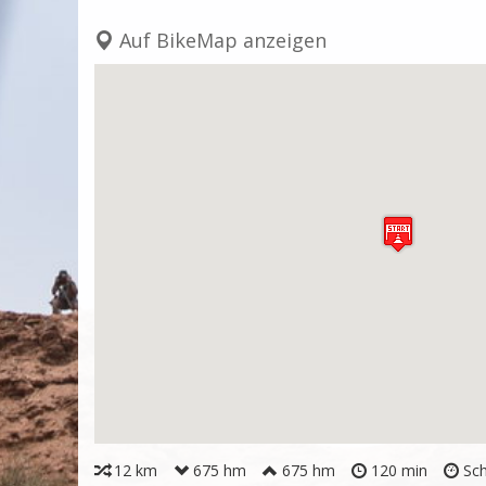
Auf BikeMap anzeigen
12 km
675 hm
675 hm
120 min
Sch