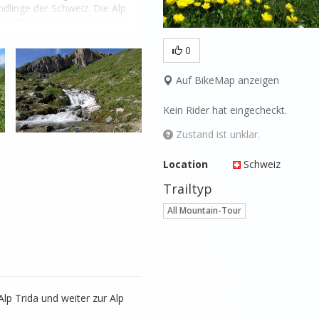
dlinge der Schweiz. Die Alp 
eiz. Der Rückweg erfolgt nun 
un-Compatsch.
0
Auf BikeMap anzeigen
Kein Rider hat eingecheckt.
Zustand ist unklar.
Location
Schweiz
Trailtyp
All Mountain-Tour
lp Trida und weiter zur Alp