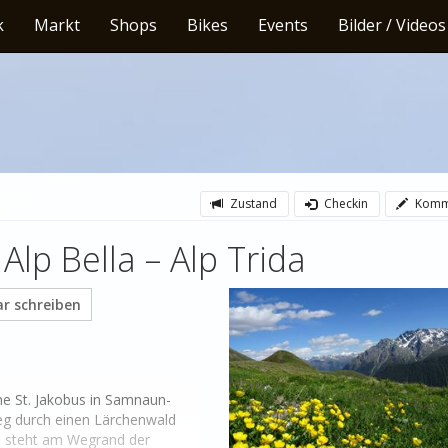
k
Markt
Shops
Bikes
Events
Bilder / Videos
Zustand
Checkin
Komm
p Bella – Alp Trida
 schreiben
che St. Jakobus in Samnaun-
g durch einen Lärchenwald 
lp steht am Wegrand der 