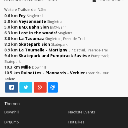
Weitere Trails in der Nähe
0.6 km
Fey
Singletrail
5.0 km
Veysonnante
Singletrail
5.0 km
BMX Bahn Sion
BMX-Bahn
6.3 km
Lost in the woods!
Singletrail
8.0 km
La Tzoumaz
Singletrail, Freeride-Trail
8.2 km
Skatepark Sion
Skatepark
8.9 km
La Tournelle - Martigny
Singletrail, Freeride-Trail
9.4 km
Skatepark und Pumptrack Savièse
Pumptrack,
Skatepark
10.3 km
Mille
Downhill
10.5 km
Ruinettes - Plannards - Verbier
Freeride-Tour
Teilen:
Themen
Downhill
Nächste Events
Dirtjump
Hot Bikes