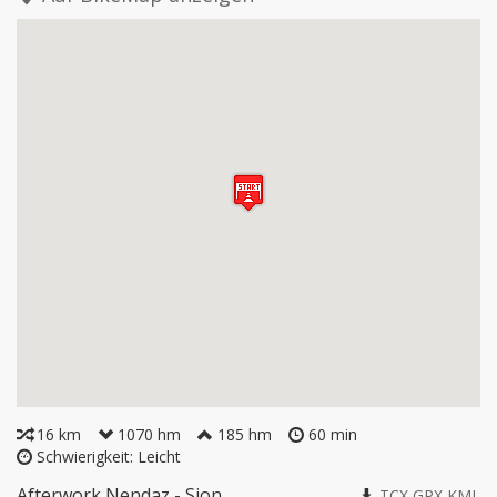
16 km
1070 hm
185 hm
60 min
Schwierigkeit: Leicht
Afterwork Nendaz - Sion
TCX
GPX
KML