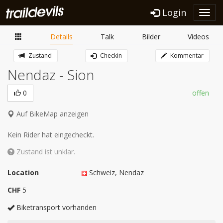
Login
Toggl
navig
Details
Talk
Bilder
Videos
Zustand
Checkin
Kommentar
Nendaz - Sion
0
offen
Auf BikeMap anzeigen
Kein Rider hat eingecheckt.
Zustand ist unklar.
Location
Schweiz
, Nendaz
CHF
5
Biketransport vorhanden