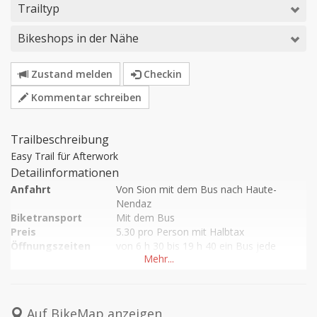
Trailtyp
Bikeshops in der Nähe
Zustand melden
Checkin
Kommentar schreiben
Trailbeschreibung
Easy Trail für Afterwork
Detailinformationen
Anfahrt
Von Sion mit dem Bus nach Haute-
Nendaz
Biketransport
Mit dem Bus
Preis
5.30 pro Person mit Halbtax
Öffnungszeiten
von 6 h 30 bis 19 h 40 ein Bus jede 
Stunde ungefähr
Highlights
von Baar bis Aproz sehr flowiger Teil
Auf BikeMap anzeigen