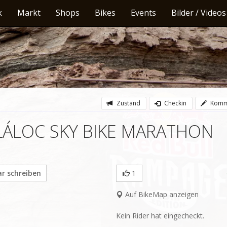
k
Markt
Shops
Bikes
Events
Bilder / Videos
Zustand
Checkin
Komm
 TLÁLOC SKY BIKE MARATHON
 schreiben
1
Auf BikeMap anzeigen
Kein Rider hat eingecheckt.