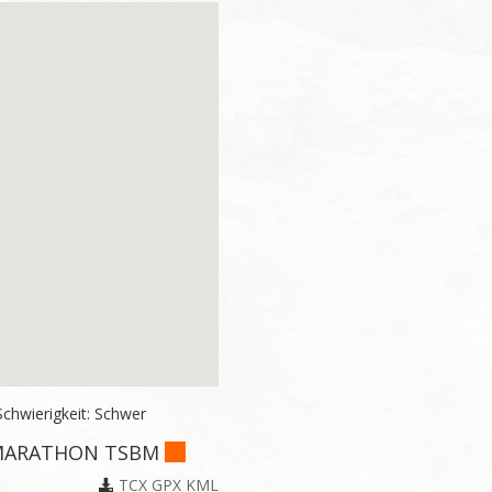
chwierigkeit: Schwer
E MARATHON TSBM
TCX
GPX
KML