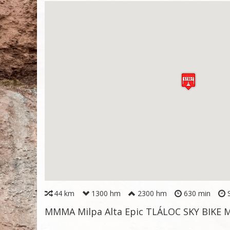
44 km
1300 hm
2300 hm
630 min
S
MMMA Milpa Alta Epic TLÁLOC SKY BIK