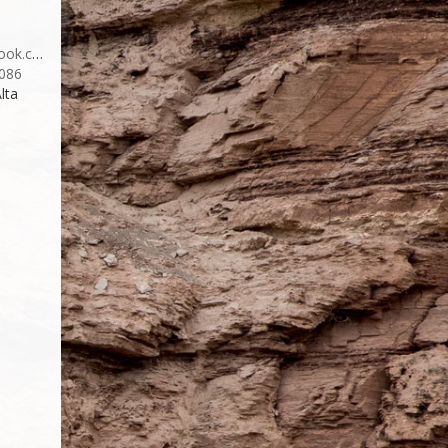
ebook.com/MMMA-
086
Alta