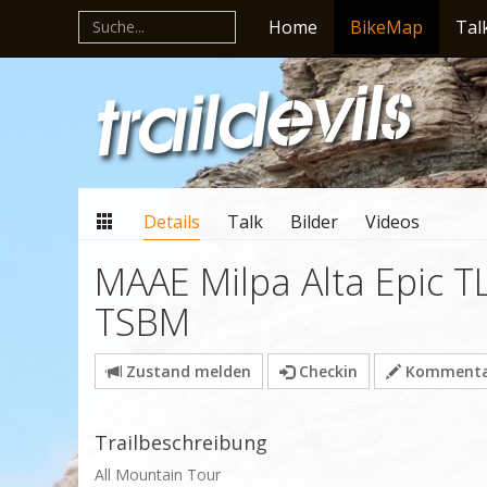
Home
BikeMap
Tal
Details
Talk
Bilder
Videos
MAAE Milpa Alta Epic
TSBM
Zustand melden
Checkin
Kommentar
Trailbeschreibung
All Mountain Tour
