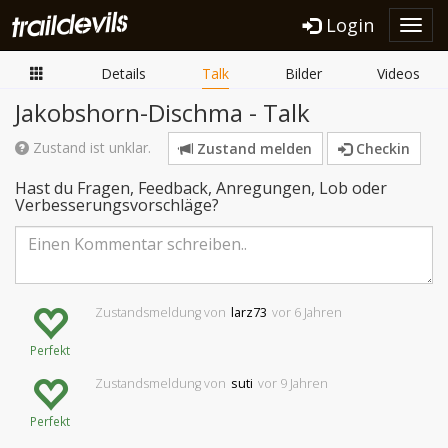
Login
Toggl
navig
Details
Talk
Bilder
Videos
Jakobshorn-Dischma - Talk
Zustand ist unklar.
Zustand melden
Checkin
Hast du Fragen, Feedback, Anregungen, Lob oder
Verbesserungsvorschläge?
Zustandsmeldung
von
larz73
vor 6 Jahren
Perfekt
Zustandsmeldung
von
suti
vor 9 Jahren
Perfekt