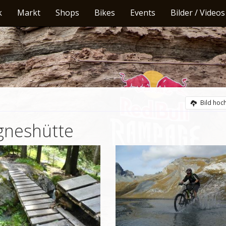
k
Markt
Shops
Bikes
Events
Bilder / Videos
Bild hoc
gneshütte