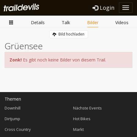
Login
Toggl
navig
Details
Talk
Bilder
Videos
Bild hochladen
Grüensee
Zonk!
Es gibt noch keine Bilder von diesem Trail.
Themen
Downhill
Nächste Events
Dirtjump
Hot Bikes
Cross Country
Markt