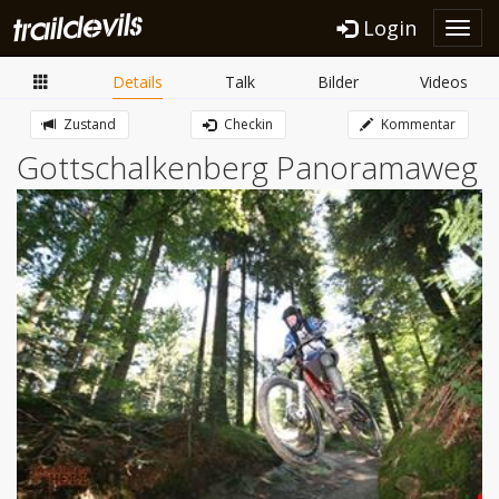
Login
Toggl
navig
Details
Talk
Bilder
Videos
Zustand
Checkin
Kommentar
Gottschalkenberg Panoramaweg