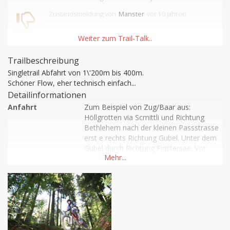
Zustandsmeldung
von
Manster
vor 10 Jahren
Fahrbar
Trailbeschreibung
Singletrail Abfahrt von 1\'200m bis 400m.

Schöner Flow, eher technisch einfach...
Detailinformationen
Anfahrt
Zum Beispiel von Zug/Baar aus:

Höllgrotten via Scmittli und Richtung 
Bethlehem nach der kleinen Passstrasse 
erst e rechts Richtung Gubel. Unter dem 
Gubel durch Richtung Finstersee. Vor 
Finstersee bei Vordermangeli rechts 
Richtung Gottschalkenberg. Bei der 
Kreuzung am Kulmiationspunkt rechts 
steil hinauf ca. 1:45 bergauf. Danach im 
Wald runter Richtung Gubel recht 
einfacher aber sehr schöner Singletrail 
mit ausgewaschenen Felsen ein par 