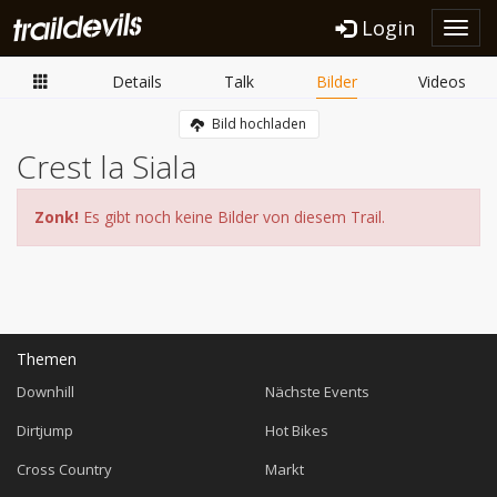
Login
Toggl
navig
Details
Talk
Bilder
Videos
Bild hochladen
Crest la Siala
Zonk!
Es gibt noch keine Bilder von diesem Trail.
Themen
Downhill
Nächste Events
Dirtjump
Hot Bikes
Cross Country
Markt