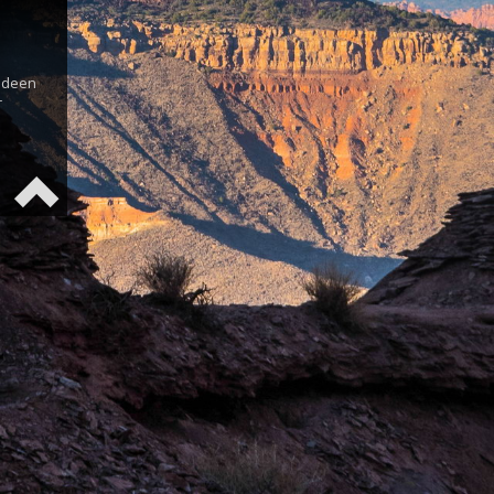
s
 Ideen
r