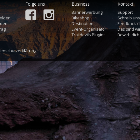
Folge uns
Business
Kontakt
Bannerwerbung
Support
elden
Bikeshop
Schreib un
aden
Destination
Feedback /
rag
Event-Organisator
Das sind wi
Traildevils Plugins
Bewirb dich
tenschutzerklärung