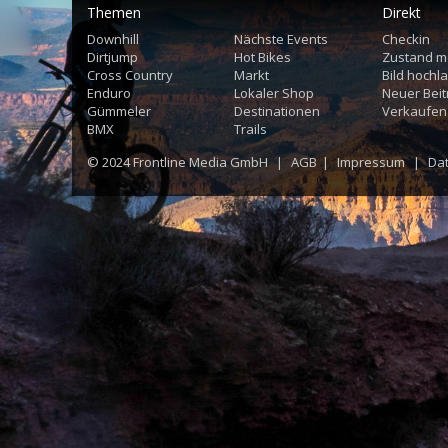
Themen
Direkt
Downhill
Nächste Events
Checkin
Dirtjump
Hot Bikes
Zustand m
Cross Country
Markt
Bild hochl
Enduro
Lokaler Shop
Neuer Beit
Gümmeler
Destinationen
Verkaufen
BMX
Trails
© 2024
Frontline Media GmbH
|
AGB
|
Impressum
|
Da