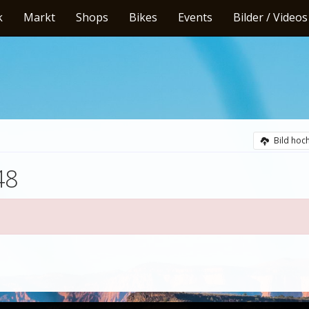
k
Markt
Shops
Bikes
Events
Bilder / Videos
Bild hoc
48