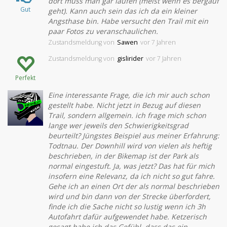
dort muss man gar laufen (meist wenn es bergauf
Gut
geht). Kann auch sein das ich da ein kleiner
Angsthase bin. Habe versucht den Trail mit ein
paar Fotos zu veranschaulichen.
Zustandsmeldung
von
Sawen
vor 7 Jahren
Zustandsmeldung
von
gislirider
vor 7 Jahren
Perfekt
Eine interessante Frage, die ich mir auch schon
gestellt habe. Nicht jetzt in Bezug auf diesen
Trail, sondern allgemein. ich frage mich schon
lange wer jeweils den Schwierigkeitsgrad
beurteilt? Jüngstes Beispiel aus meiner Erfahrung:
Todtnau. Der Downhill wird von vielen als heftig
beschrieben, in der Bikemap ist der Park als
normal eingestuft. Ja, was jetzt? Das hat für mich
insofern eine Relevanz, da ich nicht so gut fahre.
Gehe ich an einen Ort der als normal beschrieben
wird und bin dann von der Strecke überfordert,
finde ich die Sache nicht so lustig wenn ich 3h
Autofahrt dafür aufgewendet habe. Ketzerisch
gesagt habe ich das Gefühl, dass das ein