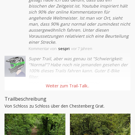
bisschen der Zeitgeist ist. Youtube inspiriert hält
sich 90% der online Kommentatoren für
angehende Weltmeister. Ist man vor Ort, sieht
man, dass 90% ganz normal oder zumindest nicht
aussergewöhnlich fahren. Unter diesen
Voraussetzungen relativiert sich eine Beurteilung
einer Strecke.
Kommentar
von
sespri
vor 7 Jahren
Super Trail, aber was genau ist "Schwierigkeit:
"Normal"? Habe noch nie jemanden gesehen der
100% dieses Trails fahren kann. Guter E-Bike
filter.
Kommentar
von
JohnDeere
vor 7 Jahren
Trailbeschreibung
Von Schloss zu Schloss über den Chestenberg Grat.