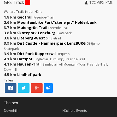
GPS Track
TCX
GPX
KML
Weitere Trails in der Nähe
1.8 km
Geotrail
Freeride-Trail
2.6 km
Mountainbike Park"stone pit" Holderbank
3.7 km
Maiengrün Trail
Freeride-Trail
3.8 km
Skatepark Lenzburg
Skatepark
3.8 km
Eiteberg-West
Singletrail
3.9 km
Dirt Castle - Hammerpark LenzBURG
Dirtjump,
Skatepark
3.9 km
Dirt Park Rupperswil
Dirtjump
4.1 km
Hotspot
Singletrail, Dirtjump, Freeride-Trail
4.1 km
Hausen-Trail
Singletrail, All Mountain-Tour, Freeride-Trail,
Downhill
4.5 km
Lindhof park
Teilen:
Themen
Downhill
Nächste Events