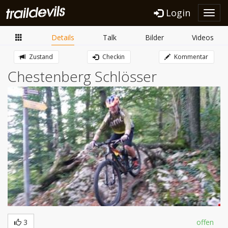
Login
Toggl
navig
Details
Talk
Bilder
Videos
Zustand
Checkin
Kommentar
Chestenberg Schlösser
3
offen