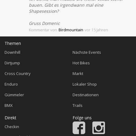
bauen. Gibt es irgendwann mal eine
Shapesession?
Gruss Domenic
Kommentar
von
Birdmountain
vor 15 Jahren
Themen
Downhill
Nächste Events
Dirtjump
Hot Bikes
Cross Country
Markt
Enduro
Lokaler Shop
Gümmeler
Destinationen
BMX
Trails
Direkt
Folge uns
Checkin