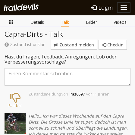
Login
Toggl
navig
Details
Talk
Bilder
Videos
Capra-Dirts - Talk
Zustand ist unklar.
Zustand melden
Checkin
Hast du Fragen, Feedback, Anregungen, Lob oder
Verbesserungsvorschläge?
Zustandsmeldung
von
lras6697
vor 11 Jahren
Fahrbar
Hallo...Ich war dieses Wochende auf den Capra
Dirts. Die Grosse Linie ist super, dedoch ist man
schnell zu schnell und überfliegt die Landungen.
Ich denke man müsste die Kicker etwas steiler