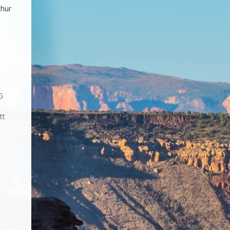
thur
G
tt