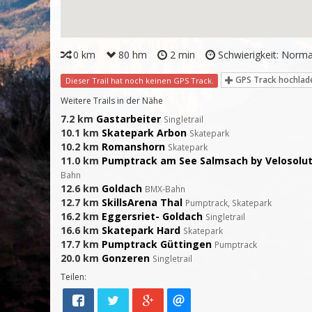
0 km
80 hm
2 min
Schwierigkeit: Norma
GPS Track hochlad
Dieser Trail hat noch keinen GPS Track.
Weitere Trails in der Nähe
7.2 km
Gastarbeiter
Singletrail
10.1 km
Skatepark Arbon
Skatepark
10.2 km
Romanshorn
Skatepark
11.0 km
Pumptrack am See Salmsach by Velosolut
Bahn
12.6 km
Goldach
BMX-Bahn
12.7 km
SkillsArena Thal
Pumptrack, Skatepark
16.2 km
Eggersriet- Goldach
Singletrail
16.6 km
Skatepark Hard
Skatepark
17.7 km
Pumptrack Güttingen
Pumptrack
20.0 km
Gonzeren
Singletrail
Teilen: