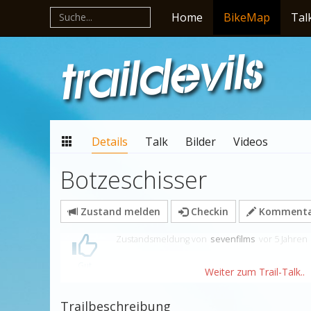
Home
BikeMap
Tal
Details
Talk
Bilder
Videos
Botzeschisser
Zustand melden
Checkin
Kommentar
Zustandsmeldung
von
sevenfilms
vor 5 Jahren
Gut
Trailbeschreibung