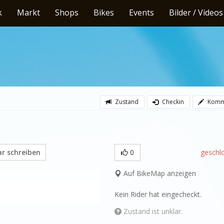
k
Markt
Shops
Bikes
Events
Bilder / Videos
Zustand
Checkin
Komm
 schreiben
0
geschl
Auf BikeMap anzeigen
Kein Rider hat eingecheckt.
Zustand ist unklar.