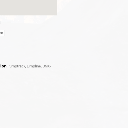
l
en
ion
Pumptrack, Jumpline, BMX-