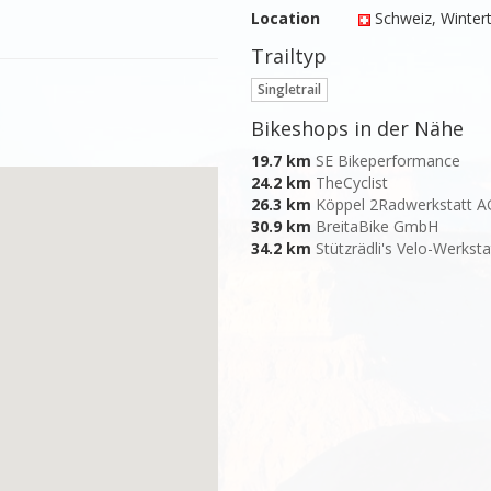
Location
Schweiz
, Winter
Trailtyp
Singletrail
Bikeshops in der Nähe
19.7 km
SE Bikeperformance
24.2 km
TheCyclist
26.3 km
Köppel 2Radwerkstatt A
30.9 km
BreitaBike GmbH
34.2 km
Stützrädli's Velo-Werksta