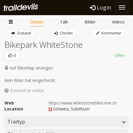
Login
Toggl
navig
Details
Talk
Bilder
Videos
Zustand
Checkin
Kommentar
Bikepark WhiteStone
0
offen
Auf BikeMap anzeigen
Kein Rider hat eingecheckt.
Zustand ist unklar.
Web
https://www.whitestonebikecrew.ch
Location
Schweiz
, Solothurn
Trailtyp