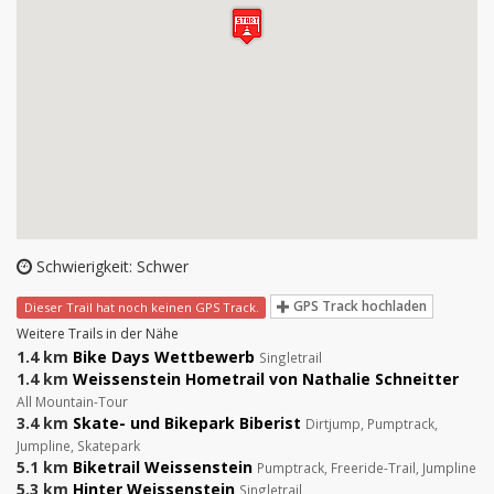
Schwierigkeit: Schwer
GPS Track hochladen
Dieser Trail hat noch keinen GPS Track.
Weitere Trails in der Nähe
1.4 km
Bike Days Wettbewerb
Singletrail
1.4 km
Weissenstein Hometrail von Nathalie Schneitter
All Mountain-Tour
3.4 km
Skate- und Bikepark Biberist
Dirtjump, Pumptrack,
Jumpline, Skatepark
5.1 km
Biketrail Weissenstein
Pumptrack, Freeride-Trail, Jumpline
5.3 km
Hinter Weissenstein
Singletrail