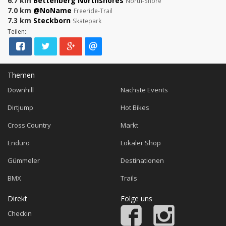
6.7 km
Bettenberg Northshores
North-Shore
7.0 km
@NoName
Freeride-Trail
7.3 km
Steckborn
Skatepark
Teilen:
Themen
Downhill
Nächste Events
Dirtjump
Hot Bikes
Cross Country
Markt
Enduro
Lokaler Shop
Gümmeler
Destinationen
BMX
Trails
Direkt
Folge uns
Checkin