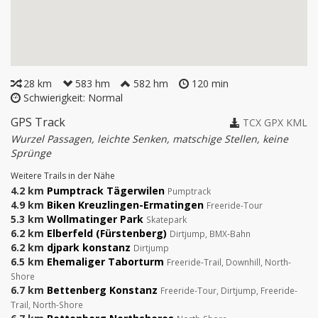
28 km
583 hm
582 hm
120 min
Schwierigkeit: Normal
GPS Track
TCX
GPX
KML
Wurzel Passagen, leichte Senken, matschige Stellen, keine
Sprünge
Weitere Trails in der Nähe
4.2 km
Pumptrack Tägerwilen
Pumptrack
4.9 km
Biken Kreuzlingen-Ermatingen
Freeride-Tour
5.3 km
Wollmatinger Park
Skatepark
6.2 km
Elberfeld (Fürstenberg)
Dirtjump, BMX-Bahn
6.2 km
djpark konstanz
Dirtjump
6.5 km
Ehemaliger Taborturm
Freeride-Trail, Downhill, North-
Shore
6.7 km
Bettenberg Konstanz
Freeride-Tour, Dirtjump, Freeride-
Trail, North-Shore