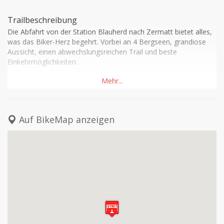
Trailbeschreibung
Die Abfahrt von der Station Blauherd nach Zermatt bietet alles, 
was das Biker-Herz begehrt. Vorbei an 4 Bergseen, grandiose 
Aussicht, einen abwechslungsreichen Trail und beste 
Einkehrmöglichkeiten.

Die Fahrt von Sunnegga zurück nach Zermatt ist ein weiteres 
Highlight dieser Bike-Tour. Der neue Flow Trail (Eröffnung 
Sommer 2018) garantiert Anfänger wie auch Profis Fahrspass 
par excellence.
Auf BikeMap anzeigen