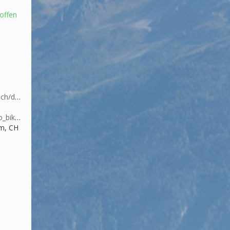
offen
o.ch/de/MTB-
airolo/alpi_bedretto_bike.asp
üm, CH