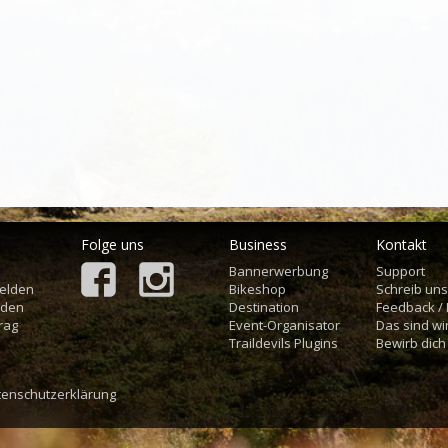
Folge uns
Business
Kontakt
Bannerwerbung
Support
elden
Bikeshop
Schreib un
aden
Destination
Feedback /
rag
Event-Organisator
Das sind wi
Traildevils Plugins
Bewirb dich
tenschutzerklärung