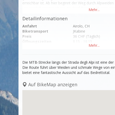
erreichbar ist. Ab hier beginnt der Weg durch Alpweiden
von Heidelbeersträuchern. Im Dorf Ronco trifft man wiede
Strasse die vom Nufenenpass zurück nach Airolo führt.
Detailinformationen
Anfahrt
Airolo, CH
Biketransport
JKabine
Preis
36 CHF (Täglich)
Öffnungszeiten
8.15 - 18.15
Übernachtung
In Airolo
Die MTB-Strecke längs der Strada degli Alpi ist eine de
Die Route führt über Weiden und schmale Wege von ein
bietet eine fantastische Aussicht auf das Bedrettotal.
Auf BikeMap anzeigen