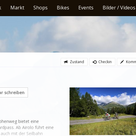
k
Markt
Shops
Bikes
Events
Bilder / Videos
Zustand
Checkin
Komm
 schreiben
henweg bietet eine 
pass. Ab Airolo führt eine 
auch mit der Seilbahn 