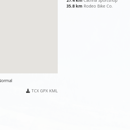
27.4 km
Catrina Sportshop
35.8 km
Rodeo Bike Co.
 Normal
TCX
GPX
KML