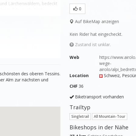
 und Lärchenwäldern, bedeckt 
0
r auf die asphaltierte 
Auf BikeMap anzeigen
Kein Rider hat eingecheckt.
Zustand ist unklar.
Web
https://www.airol
wege-
r schönsten des oberen Tessins.
Location
Schweiz
, Pesci
er Alm zur nächsten und
CHF
36
Biketransport vorhanden
Trailtyp
Singletrail
All Mountain-Tour
Bikeshops in der Nähe