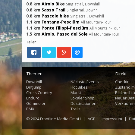
0.8 km
Airolo Bike
Singletrail, Downhill
0.8 km
Sasso Trail
Singletrail, Downhill
0.8 km
Pascolo bike
Singletrail, Downhill
1.1 km
Fontana-Pesciüm
All Mountain-Tour
1.1 km
Ponte Filippi-Pesciüm
All Mountain-Tour
1.5 km
Airolo, Passo del Sole
All Mountain-Tour
Teilen:
Themen
Direkt
Downhill
Nächste Events
Checkin
Dirtjump
Hot Bikes
Zustand m
Cross Country
Markt
Bild hochl
Enduro
Lokaler Shop
Neuer Beit
Gümmeler
Destinationen
Verkaufen
BMX
Trails
© 2024
Frontline Media GmbH
|
AGB
|
Impressum
|
Da