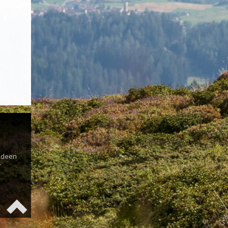
s
 Ideen
r