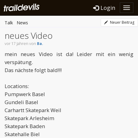
Login
Toggl
navig
Talk
News
Neuer Beitrag
neues Video
vor 17 Jahren von
Ba.
mein neues Video ist da! Leider mit ein wenig
verspätung.
Das nächste folgt bald!!!
Locations:
Pumpwerk Basel
Gundeli Basel
Carhartt Skatepark Weil
Skatepark Arlesheim
Skatepark Baden
Skatehalle Biel