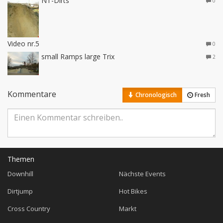
NT-Dirts
0
Video nr.5
0
small Ramps large Trix
2
Kommentare
Chronologisch
Fresh
Themen
Downhill
Nächste Events
Dirtjump
Hot Bikes
Cross Country
Markt