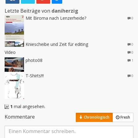
Letzte Beiträge von
daniherzig
Mit Biroma nach Lenzerheide?
0
Kniescheibe und Zeit für editing
0
Video
0
photo08
1
T-Shirts!!!
0
1
mal angesehen.
Kommentare
Chronologisch
Fresh