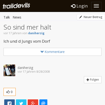
Login
Toggl
navig
Talk
News
Neuer Beitrag
So sind mer halt
vor 17 Jahren von
daniherzig
Ich und d Jungs vom Dorf
Kommentare
daniherzig
vor 17 Jahren 8/28/2008
Folgen
0