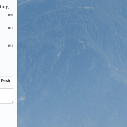
cling
0
1
2
Fresh