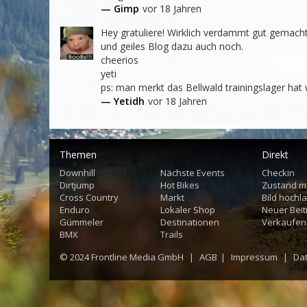
— Gimp
vor 18 Jahren
Hey gratuliere! Wirklich verdammt gut gemacht!
und geiles Blog dazu auch noch.

cheerios

yeti

ps: man merkt das Bellwald trainingslager hat w
— Yetidh
vor 18 Jahren
Themen
Direkt
Downhill
Nächste Events
Checkin
Dirtjump
Hot Bikes
Zustand m
Cross Country
Markt
Bild hochl
Enduro
Lokaler Shop
Neuer Beit
Gümmeler
Destinationen
Verkaufen
BMX
Trails
© 2024
Frontline Media GmbH
|
AGB
|
Impressum
|
Da