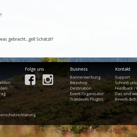


as gebracht...gell Schätzli?
Folge uns
Business
Kontakt
Bannerwerbung
Support
elden
Bikeshop
Schreib un
aden
Destination
Feedback /
rag
Event-Organisator
Das sind wi
Traildevils Plugins
Bewirb dich
tenschutzerklärung