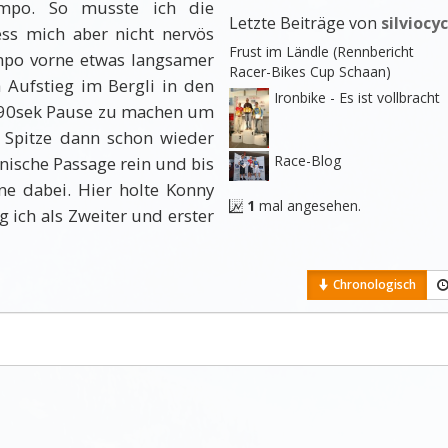
mpo. So musste ich die
Letzte Beiträge von
silviocy
ess mich aber nicht nervös
Frust im Ländle (Rennbericht
mpo vorne etwas langsamer
Racer-Bikes Cup Schaan)
h Aufstieg im Bergli in den
Ironbike - Es ist vollbracht
t, 90sek Pause zu machen um
e Spitze dann schon wieder
Race-Blog
hnische Passage rein und bis
ne dabei. Hier holte Konny
1
mal angesehen.
g ich als Zweiter und erster
Chronologisch