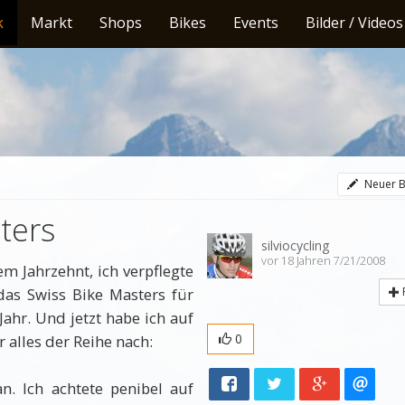
k
Markt
Shops
Bikes
Events
Bilder / Videos
Neuer B
ters
silviocycling
vor 18 Jahren 7/21/2008
em Jahrzehnt, ich verpflegte
das Swiss Bike Masters für
hr. Und jetzt habe ich auf
0
 alles der Reihe nach:
an. Ich achtete penibel auf