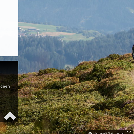
s
 Ideen
r
Hansueli Spitznagel