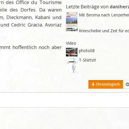
rn des Office du Tourisme
Letzte Beiträge von
daniher
eile des Dorfes. Da waren
Mit Biroma nach Lenzerhe
rim, Dieckmann, Kabani und
und Cedric Gracia. Avoriaz
Kniescheibe und Zeit für ed
Video
mmt hoffentlich noch aber
photo08
T-Shirts!!!
Chronologisch