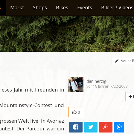
k
Markt
Shops
Bikes
Events
Bilder / Videos
Neuer B
daniherzig
vor 18 Jahren 7/22/2008
eses Jahr mit Freunden in
 Mountainstyle-Contest und
0
rossen Welt live. In Avoriaz
ontest. Der Parcour war ein