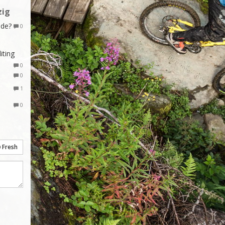
zig
ide?
0
iting
0
0
1
0
Fresh