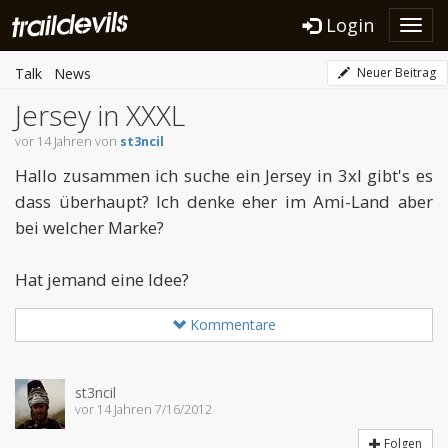
Login
Toggl
navig
Talk
News
Neuer Beitrag
Jersey in XXXL
vor 14 Jahren von
st3ncil
Hallo zusammen ich suche ein Jersey in 3xl gibt's es
dass überhaupt? Ich denke eher im Ami-Land aber
bei welcher Marke?
Hat jemand eine Idee?
Kommentare
st3ncil
vor 14 Jahren 7/16/2012
Folgen