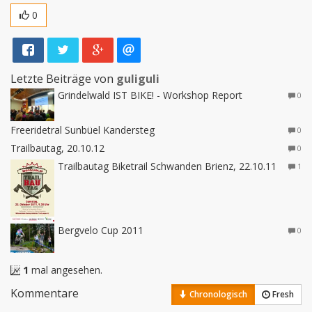
0
Letzte Beiträge von
guliguli
Grindelwald IST BIKE! - Workshop Report
0
Freeridetral Sunbüel Kandersteg
0
Trailbautag, 20.10.12
0
Trailbautag Biketrail Schwanden Brienz, 22.10.11
1
Bergvelo Cup 2011
0
1
mal angesehen.
Kommentare
Chronologisch
Fresh