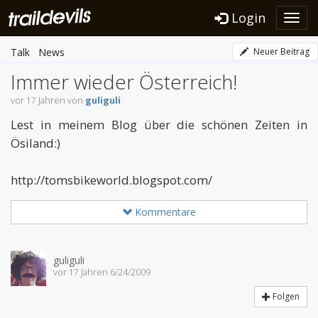
Login
Toggl
navig
Talk
News
Neuer Beitrag
Immer wieder Österreich!
vor 17 Jahren von
guliguli
Lest in meinem Blog über die schönen Zeiten in
Ösiland:)
http://tomsbikeworld.blogspot.com/
Kommentare
guliguli
vor 17 Jahren 6/24/2009
Folgen