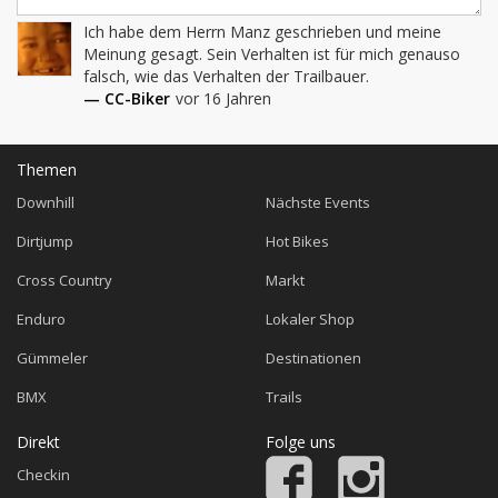
Ich habe dem Herrn Manz geschrieben und meine 
Meinung gesagt. Sein Verhalten ist für mich genauso 
falsch, wie das Verhalten der Trailbauer.
— CC-Biker
vor 16 Jahren
Themen
Downhill
Nächste Events
Dirtjump
Hot Bikes
Cross Country
Markt
Enduro
Lokaler Shop
Gümmeler
Destinationen
BMX
Trails
Direkt
Folge uns
Checkin