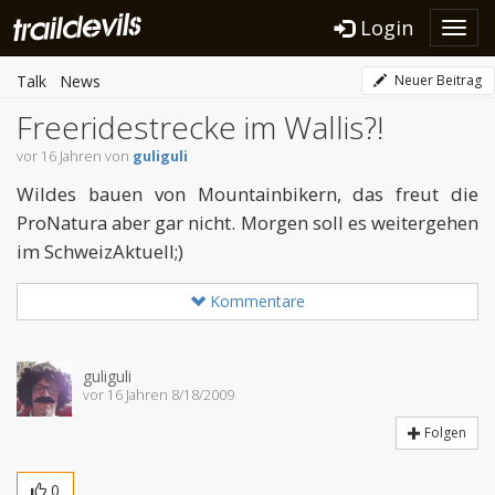
Login
Toggl
navig
Talk
News
Neuer Beitrag
Freeridestrecke im Wallis?!
vor 16 Jahren von
guliguli
Wildes bauen von Mountainbikern, das freut die
ProNatura aber gar nicht. Morgen soll es weitergehen
im SchweizAktuell;)
Kommentare
guliguli
vor 16 Jahren 8/18/2009
Folgen
0