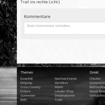
Trail ins rechte Licht:)
Kommentare
Themen
Direkt
Downhill
Nächste Events
Checkin
Dirtjump
Hot Bikes
Zustand m
Cross Country
Markt
Bild hochl
Enduro
Lokaler Shop
Neuer Beit
Gümmeler
Destinationen
Verkaufen
BMX
Trails