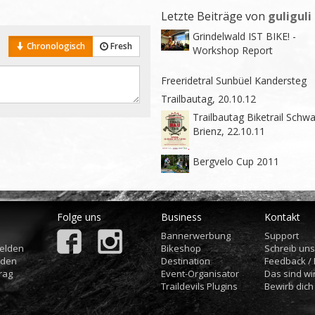
Letzte Beiträge von
guliguli
Grindelwald IST BIKE! -
Chronologisch
Fresh
Workshop Report
Freeridetral Sunbüel Kandersteg
Trailbautag, 20.10.12
Trailbautag Biketrail Schw
Brienz, 22.10.11
Bergvelo Cup 2011
Folge uns
Business
Kontakt
Bannerwerbung
Support
elden
Bikeshop
Schreib un
aden
Destination
Feedback /
rag
Event-Organisator
Das sind wi
Traildevils Plugins
Bewirb dich