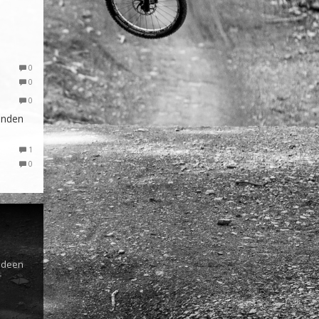
0
0
0
anden
1
0
s
 Ideen
r