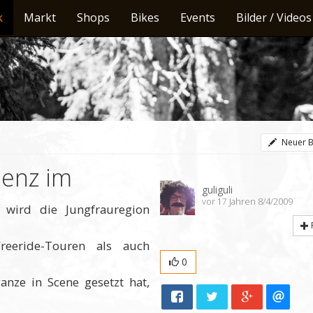
k
Markt
Shops
Bikes
Events
Bilder / Videos
Neuer B
ienz im
guliguli
vor 17 Jahren 8/4/2009
 wird die Jungfrauregion
reeride-Touren als auch
0
ganze in Scene gesetzt hat,