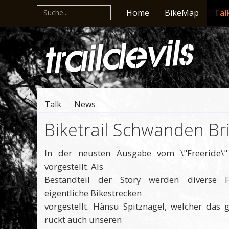
Home
BikeMap
Tal
Talk
News
Biketrail Schwanden Br
In der neusten Ausgabe vom \"Freeride\"
vorgestellt. Als
Bestandteil der Story werden diverse F
eigentliche Bikestrecken
vorgestellt. Hänsu Spitznagel, welcher das 
rückt auch unseren