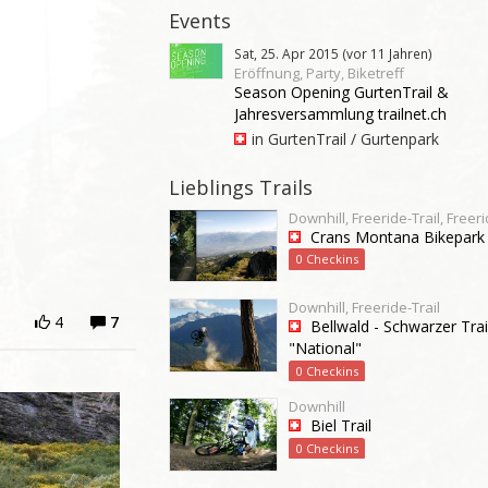
Events
Sat, 25. Apr 2015 (vor 11 Jahren)
Eröffnung, Party, Biketreff
Season Opening GurtenTrail &
Jahresversammlung trailnet.ch
in GurtenTrail / Gurtenpark
Lieblings Trails
Downhill, Freeride-Trail, Freer
Crans Montana Bikepark
0 Checkins
Downhill, Freeride-Trail
4
7
Bellwald - Schwarzer Trai
"National"
0 Checkins
Downhill
Biel Trail
0 Checkins