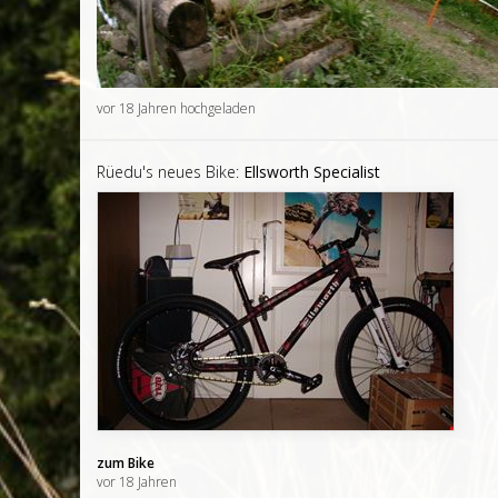
vor 18 Jahren hochgeladen
Rüedu's neues Bike:
Ellsworth Specialist
zum Bike
vor 18 Jahren