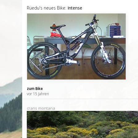
Rüedu's neues Bike:
Intense
zum Bike
vor 15 Jahren
crans montana