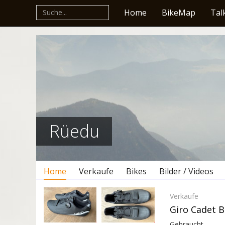
Home
BikeMap
Tal
Rüedu
Home
Verkaufe
Bikes
Bilder / Videos
Verkaufe
Giro Cadet 
Gebraucht