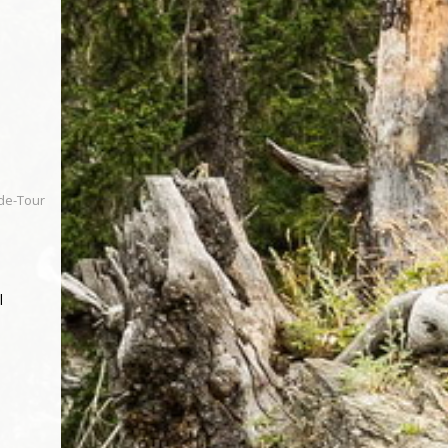
ide-Tour
l