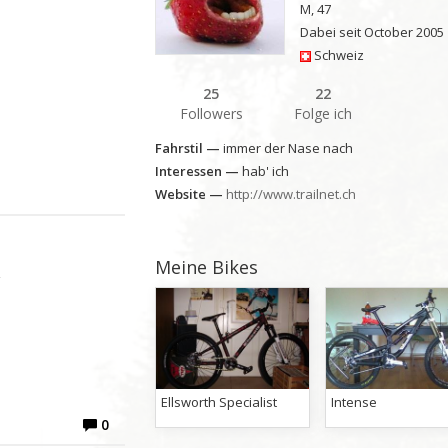
M, 47
Dabei seit October 2005
Schweiz
25
22
Followers
Folge ich
Fahrstil —
immer der Nase nach
Interessen —
hab' ich
Website —
http://www.trailnet.ch
Meine Bikes
&
Ellsworth Specialist
Intense
0