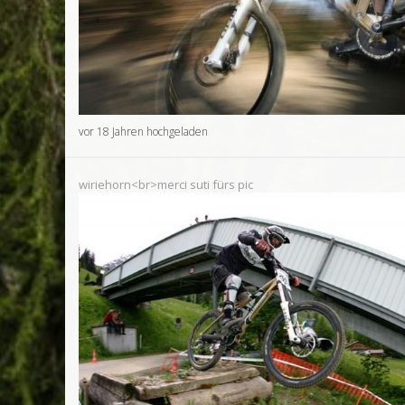
vor 18 Jahren hochgeladen
wiriehorn<br>merci suti fürs pic