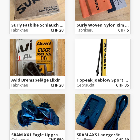
Surly Fatbike Schlauch 26x3.0–4.0 Zoll
Surly Woven Nylon Rim Strip
Fabrikneu
CHF 20
Fabrikneu
CHF 5
Avid Bremsbeläge Elixir
Topeak Joeblow Sport 2stage
Fabrikneu
CHF 20
Gebraucht
CHF 35
SRAM XX1 Eagle Upgrade kit AXS Kit
SRAM AXS Ladegerät
Gebraucht
CHF 550
Fabrikneu
CHF 30