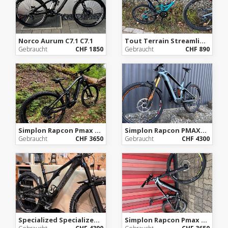
Norco Aurum C7.1 C7.1
Tout Terrain Streamliner
Gebraucht
CHF 1850
Gebraucht
CHF 890
Simplon Rapcon Pmax CX Gen 4
Simplon Rapcon PMAX2 CX
Gebraucht
CHF 3650
Gebraucht
CHF 4300
Specialized Specialized Turbo Levo Expert Carbon
Simplon Rapcon Pmax CX2