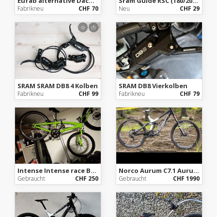
Eufab alternative Dachtasche aufs Auto
Sram Guide RSC (180/200 Scheiben
Fabrikneu
CHF 70
Neu
CHF 29
SRAM SRAM DB8 4 Kolben
SRAM DB8 Vierkolben
Fabrikneu
CHF 99
Fabrikneu
CHF 79
Intense Intense race Bmx
Norco Aurum C7.1 Aurum c 7.1
Gebraucht
CHF 250
Gebraucht
CHF 1990