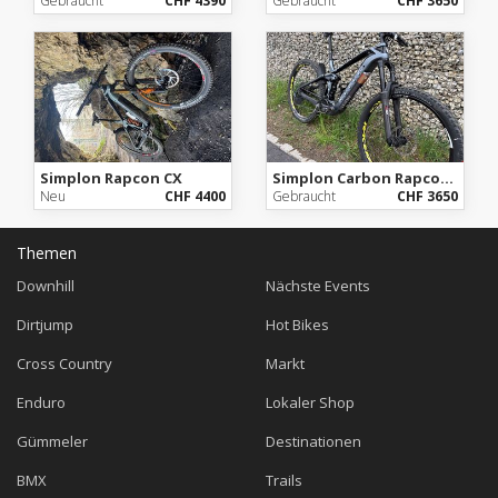
Gebraucht
CHF 4390
Gebraucht
CHF 3650
Simplon Rapcon CX
Simplon Carbon Rapcon Pmax CX Gen 4
Neu
CHF 4400
Gebraucht
CHF 3650
Themen
Downhill
Nächste Events
Dirtjump
Hot Bikes
Cross Country
Markt
Enduro
Lokaler Shop
Gümmeler
Destinationen
BMX
Trails