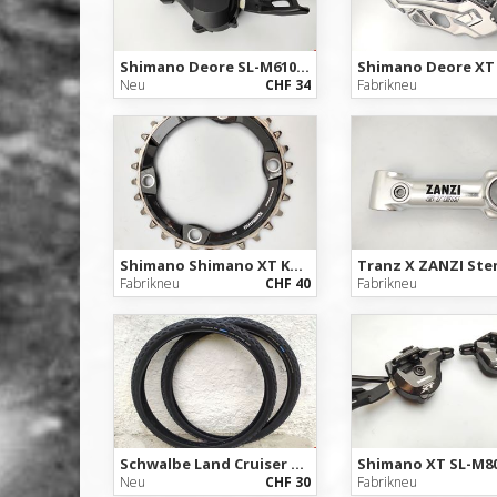
Shimano Deore SL-M610 2/3-fach Schalthebel links / left Shifter
Neu
CHF 34
Fabrikneu
Shimano Shimano XT Kettenblatt SM-CRM81 DCE 30T 1x11-fach - NEU
Fabrikneu
CHF 40
Fabrikneu
Schwalbe Land Cruiser active - 26x1.75 - K-Guard 3
Neu
CHF 30
Fabrikneu