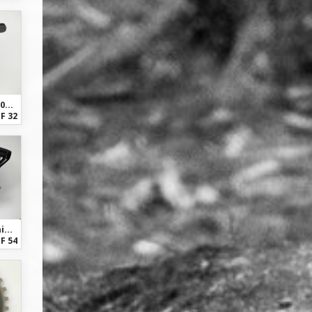
Shimano Alfine - SL-S500 - 8-fach Schalthebel Nabenschaltung
F 32
Sram Sram X0 - 2x10s high clamp - MTB Umwerfer front Derailleur NEU
F 54