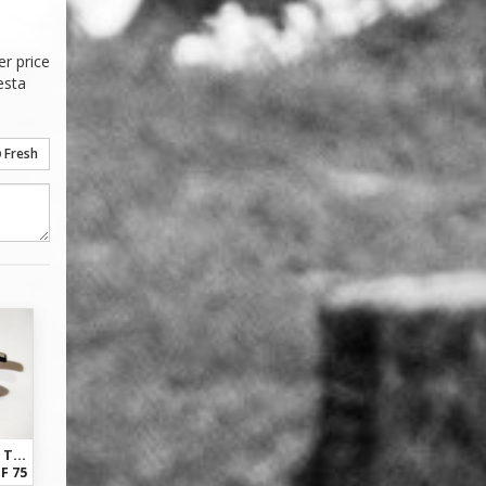
r price 
sta 
Fresh
Sram SRAM X0 - 2-fach Trigger Mountainbike Schalthebel
F 75