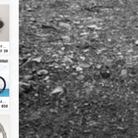
Easton EA70 Lenker Vorbau 110mm/ 26mm - road & MTB Stem
F 39
Pinarello Treviso / Columbus Steel Frame - Singlespeed Rennvelo
 850