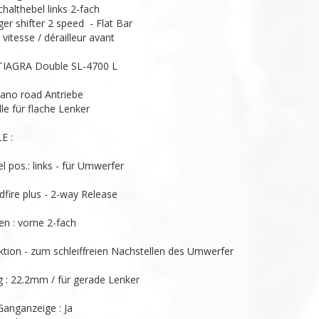
althebel links 2-fach

er shifter 2 speed  - Flat Bar

 vitesse / dérailleur avant

IAGRA Double SL-4700 L

ano road Antriebe

le für flache Lenker

 :

l pos.: links - für Umwerfer

dfire plus - 2-way Release

en : vorne 2-fach

tion - zum schleiffreien Nachstellen des Umwerfer

: 22.2mm / für gerade Lenker

anganzeige : Ja
