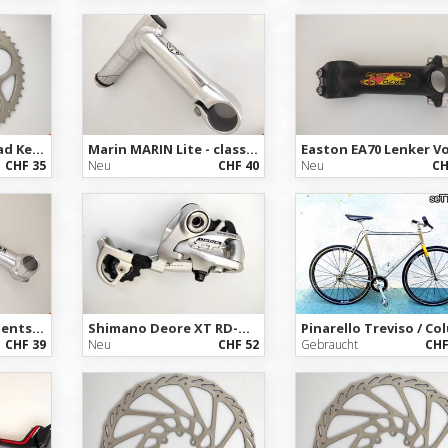
Sram 50T-B-V2 - Road Kettenblatt 50T Powerglide 10spd BCD 110/5
Marin MARIN Lite - classic MTB Vorbau / Stem 25.4mm
CHF 35
Neu
CHF 40
Neu
CH
Tranz X JD components - classic Mountainbike Vorbau Quill Stem - 22.2mm
Shimano Deore XT RD-M761 9sp SGS Schaltwerk MTB rear Derailleur
CHF 39
Neu
CHF 52
Gebraucht
CHF