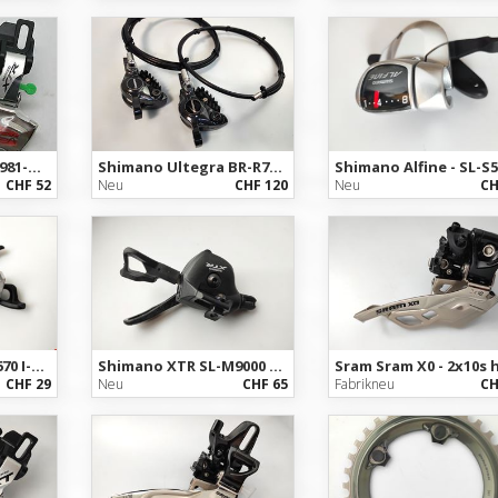
Shimano XTR FD-M981-D - 3x10s MTB Umwerfer Derailleur NEU
Shimano Ultegra BR-R785 Disc Brake Set / Bremssattel vorne +hinten
CHF 52
Neu
CHF 120
Neu
CH
Shimano SLX SL-M670 I-Spec 2/3-fach Schalthebel links / MTB left Shifter
Shimano XTR SL-M9000 2/3-fach Schalthebel links MTB left Shifter
CHF 29
Neu
CHF 65
Fabrikneu
CH