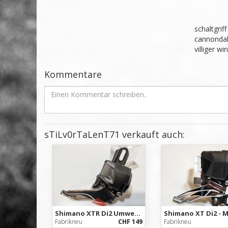
schaltgrif
cannondale
villiger w
Kommentare
sTiLv0rTaLenT71 verkauft auch:
Shimano XTR Di2 Umwerfer FD-M9070 - 2x11-fach - NEU
Fabrikneu
CHF 149
Fabrikneu