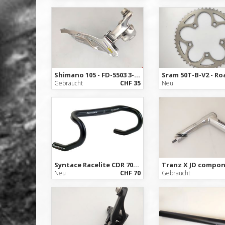
Shimano 105 - FD-5503 3-fach Rennrad Umwerfer / Derailleur
Gebraucht
CHF 35
Neu
Syntace Racelite CDR 7075 Road 31.8 Lenker Rennrad
Neu
CHF 70
Gebraucht