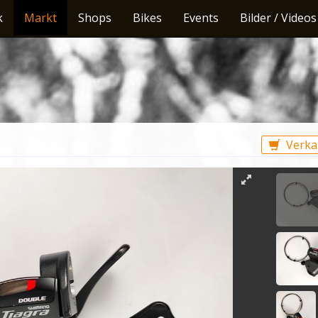
k
Markt
Shops
Bikes
Events
Bilder / Videos
Verka