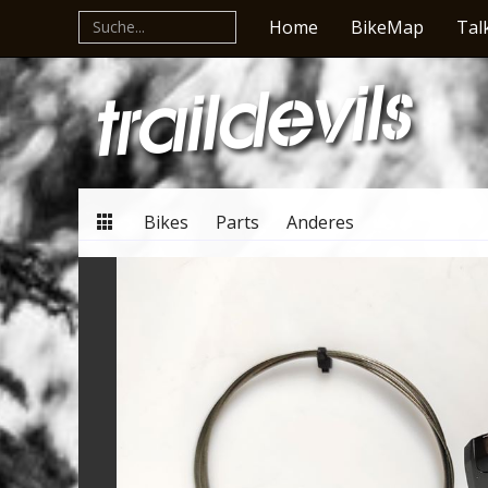
Home
BikeMap
Tal
Bikes
Parts
Anderes