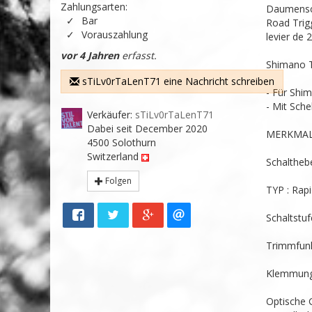
Zahlungsarten:
Daumensch
Bar
Road Trigg
Vorauszahlung
levier de 2
vor 4 Jahren
erfasst.
Shimano T
sTiLv0rTaLenT71 eine Nachricht schreiben
- Für Shim
- Mit Schel
Verkäufer:
sTiLv0rTaLenT71
Dabei seit December 2020
MERKMALE
4500 Solothurn
Switzerland
Schalthebe
Folgen
TYP : Rapi
Schaltstuf
Trimmfunk
Klemmung 
Optische G