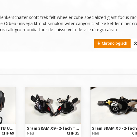
f lenkerschalter scott trek felt wheeler cube specialized giant focus race
 Orbea univega ktm xt simplon wilier canyon citybike kettler niner cre
inora allegro mondia tour de suisse velo de ville ultegra alivio
Chronologisch
Shimano XT Di2 - MTB Umwerfer FD-M8070 - 2x11-fach - NEU
Sram SRAM X9 - 2-fach Trigger Mountainbike Schalthebel links
CHF 69
Neu
CHF 35
Neu
CH