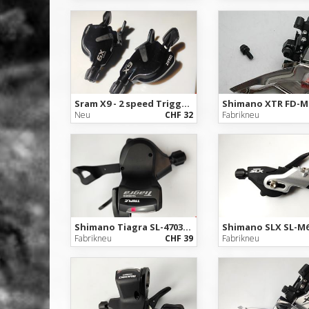
Sram X9 - 2 speed Trigger Mountainbike Schalthebel links
Neu
CHF 32
Fabrikneu
Shimano Tiagra SL-4703 triple Schalthebel links / left Shifter road
Fabrikneu
CHF 39
Fabrikneu