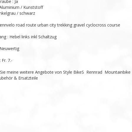
raube : Ja

 Aluminium / Kunststoff

nkelgrau / schwarz

rennvelo road route urban city trekking gravel cyclocross course

ng : Hebel links inkl Schaltzug

Neuwertig

Fr. 7.-

Sie meine weitere Angebote von Style BikeS  Rennrad  Mountainbike -
behör & Ersatzteile
