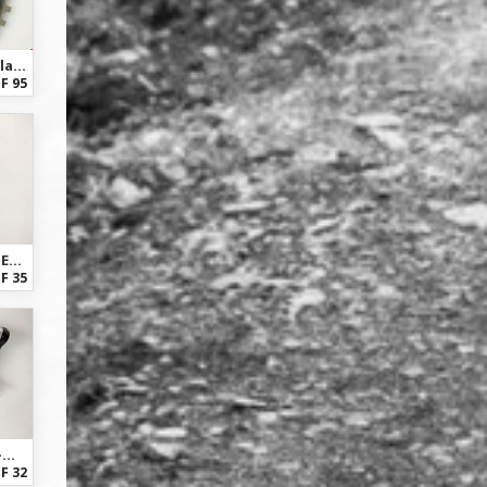
Shimano XTR Kettenblatt SM-CRM90 34T 1x11-fach - NEU
F 95
Shimano XT FD-M8020 E-type 2x11s - Umwerfer - NEU
F 35
Shimano Deore XT FD-M771-10 / MTB Umwerfer / Dérailleur
F 32