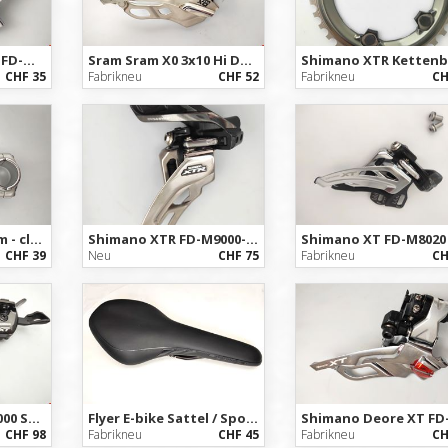
Shimano Deore XT FD-M786-D 2x10s - Umwerfer / Front Dérailleur MTB
Sram Sram X0 3x10 Hi DM high direct mount dual pull
CHF 35
Fabrikneu
CHF 52
Fabrikneu
CH
Tranz X ZANZI Stem - classic Mountainbike Vorbau - NOS
Shimano XTR FD-M9000-D 3x11s Umwerfer / Dérailleur MTB - NEU
CHF 39
Neu
CHF 75
Fabrikneu
CH
Shimano XT SL-M8000 Schalthebel 2/3x11-fach - MTB Shifters - NEU
Flyer E-bike Sattel / Sportsattel - Herrensattel
CHF 98
Fabrikneu
CHF 45
Fabrikneu
CH