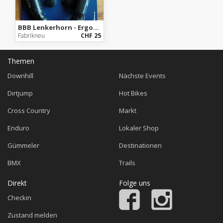
BBB Lenkerhorn - ErgoFiber Bar Ends Carbon
Fabrikneu
CHF 25
Themen
Downhill
Nächste Events
Dirtjump
Hot Bikes
Cross Country
Markt
Enduro
Lokaler Shop
Gümmeler
Destinationen
BMX
Trails
Direkt
Folge uns
Checkin
Zustand melden