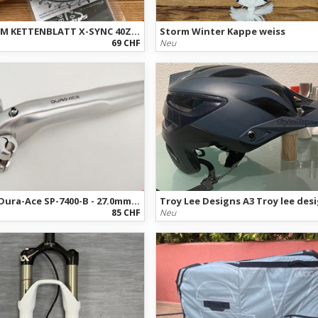
SRAM SRAM KETTENBLATT X-SYNC 40Z 12-FACH DM, RED / FORCE AXS
Storm Winter Kappe weiss
69 CHF
Neu
Shimano Dura-Ace SP-7400-B - 27.0mm Aero Sattelstütze / Seatpost
85 CHF
Neu