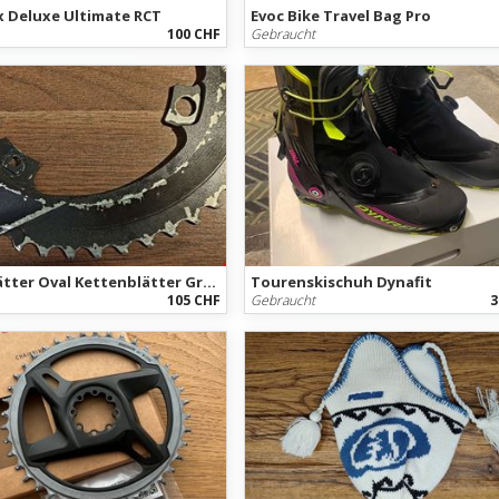
x Deluxe Ultimate RCT
Evoc Bike Travel Bag Pro
100 CHF
Gebraucht
Kettenblätter Oval Kettenblätter Gravel
Tourenskischuh Dynafit
105 CHF
Gebraucht
3