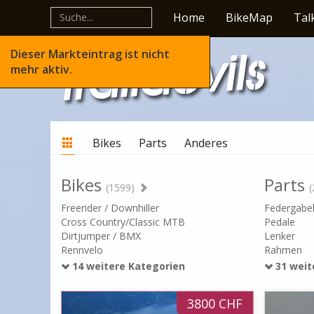
Home
BikeMap
Tal
Dieser Markteintrag ist nicht
mehr aktiv.
Bikes
Parts
Anderes
Bikes
Parts
(1599)
(
Freerider / Downhiller
Federgabe
Cross Country/Classic MTB
Pedale
Dirtjumper / BMX
Lenker
Rennvelo
Rahmen
14 weitere Kategorien
31 weit
3800 CHF