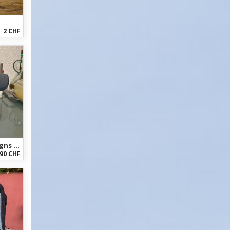
2 CHF
Troy Lee Designs A3 Troy lee designs A3
90 CHF