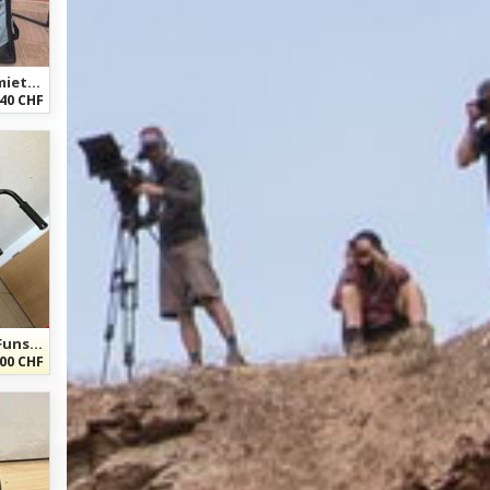
Evoc EVOC Travel Bike Bag zu vermieten
40 CHF
Artic Snowbike Modell Pyrénées Funsport mobil
00 CHF