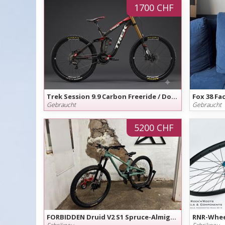
1700 CHF
Trek Session 9.9 Carbon Freeride / Downhillbike Session 9.9 Carbon - nur 14.5 kg - Grösse S
Gebraucht
Gebraucht
5200 CHF
FORBIDDEN Druid V2 S1 Spruce-Almigthy
RNR-Whee