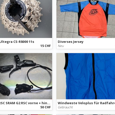
ltegra CS-R8000 11s
Diverses Jersey
15 CHF
Neu
SRAM G2 RSC SRAM G2 RSC vorne + hinten
50 CHF
Gebraucht