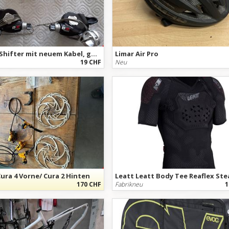
SRAM XO Shifter mit neuem Kabel, guter Zustand.
Limar Air Pro
19 CHF
Neu
ura 4 Vorne/ Cura 2 Hinten
Leatt Leatt Body Tee Reaflex Ste
170 CHF
Fabrikneu
1