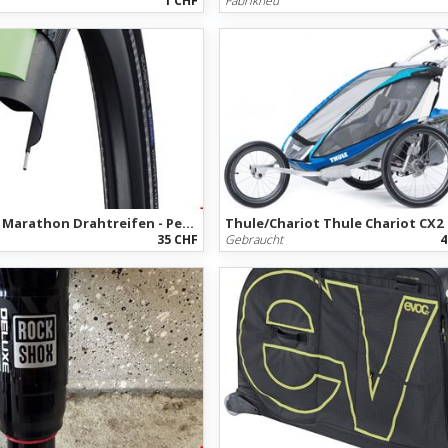
1 CHF
Fabrikneu
Schwalbe Marathon Drahtreifen - Performance | Addix | Green Guard | E-Bike - 28"
Thule/Chariot Thule Chariot CX2
35 CHF
Gebraucht
4