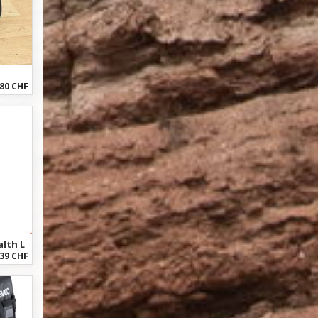
80 CHF
alth L
39 CHF