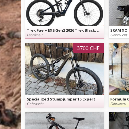
Trek Fuel+ EX8 Gen2 2026 Trek Black, Grösse L, M, August Angebot
Fabrikneu
Gebraucht
3700 CHF
Specialized Stumpjumper 15 Expert
Formula C
Gebraucht
Fabrikneu