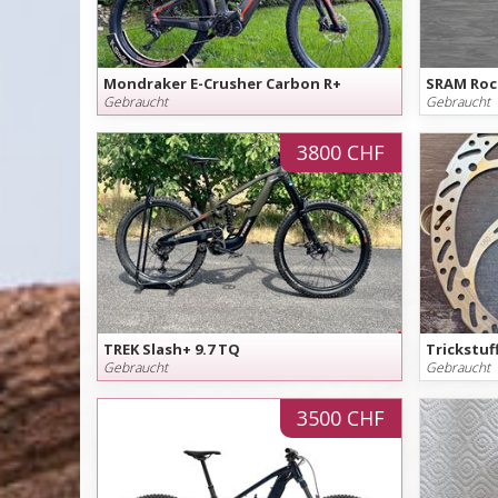
Mondraker E-Crusher Carbon R+
Gebraucht
Gebraucht
3800 CHF
TREK Slash+ 9.7 TQ
Trickstuf
Gebraucht
Gebraucht
3500 CHF