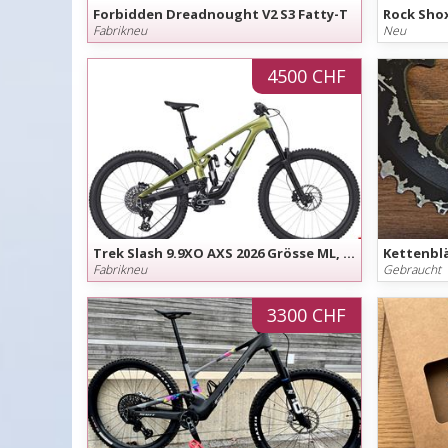
Forbidden Dreadnought V2 S3 Fatty-T
Rock Sho
Fabrikneu
Neu
4500 CHF
Trek Slash 9.9XO AXS 2026 Grösse ML, L, XL August Angebot
Fabrikneu
Gebraucht
3300 CHF