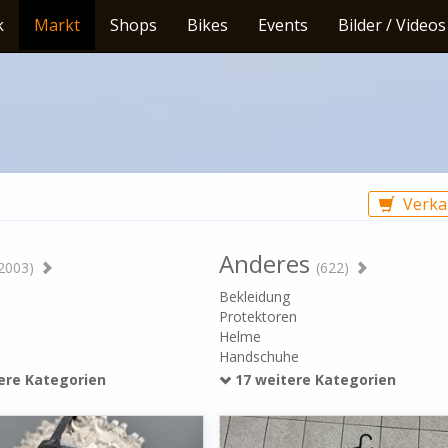
k
Markt
Shops
Bikes
Events
Bilder / Videos
Verka
Anderes
2003)
(622)
l
Bekleidung
Protektoren
Helme
Handschuhe
ere Kategorien
17 weitere Kategorien