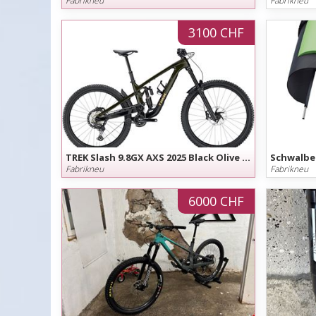
Fabrikneu
Fabrikneu
3100 CHF
TREK Slash 9.8GX AXS 2025 Black Olive Grösse L, UVP 7999.- Angebot gültig bis 15. August
Fabrikneu
Fabrikneu
6000 CHF