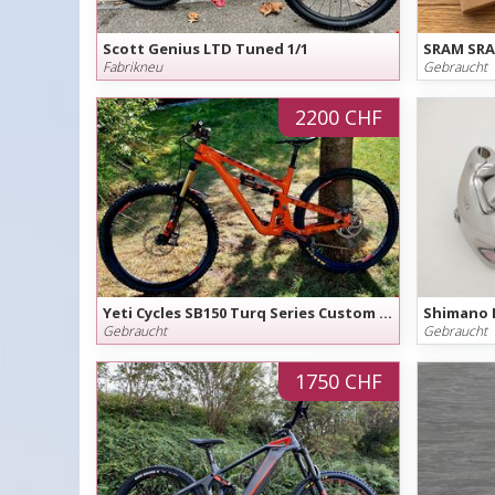
Scott Genius LTD Tuned 1/1
Fabrikneu
Gebraucht
2200 CHF
Yeti Cycles SB150 Turq Series Custom Fox Factory
Gebraucht
Gebraucht
1750 CHF