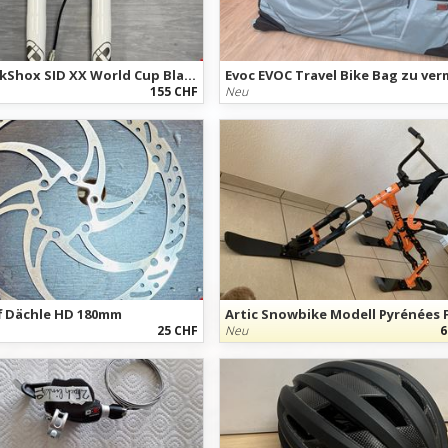
SRAM RockShox SID XX World Cup Blackbox Technology Carbon (Dual Air)
155 CHF
Neu
f Dächle HD 180mm
25 CHF
Neu
6