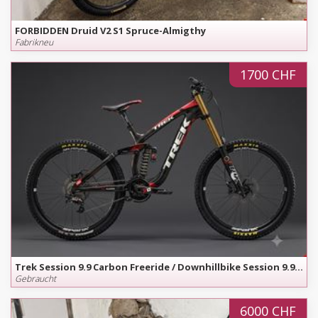
FORBIDDEN Druid V2 S1 Spruce-Almigthy
Fabrikneu
1700 CHF
Trek Session 9.9 Carbon Freeride / Downhillbike Session 9.9 Carbon - nur 14.5 kg - Grösse S
Gebraucht
6000 CHF