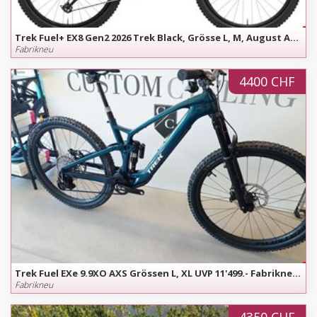
Trek Fuel+ EX8 Gen2 2026 Trek Black, Grösse L, M, August Angebot
Fabrikneu
4400 CHF
Trek Fuel EXe 9.9XO AXS Grössen L, XL UVP 11'499.- Fabrikneu Modell
Fabrikneu