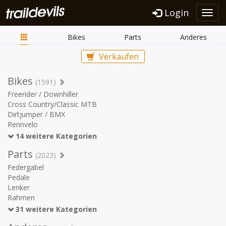
Login
Toggl
navig
Bikes
Parts
Anderes
Verkaufen
Bikes
(1591)
Freerider / Downhiller
Cross Country/Classic MTB
Dirtjumper / BMX
Rennvelo
14 weitere Kategorien
Parts
(2023)
Federgabel
Pedale
Lenker
Rahmen
31 weitere Kategorien