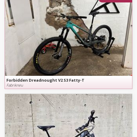
Forbidden Dreadnought V2 S3 Fatty-T
Fabrikneu