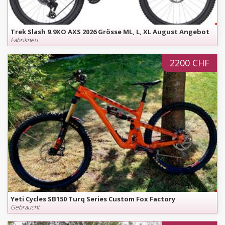
Trek Slash 9.9XO AXS 2026 Grösse ML, L, XL August Angebot
Fabrikneu
2200 CHF
Yeti Cycles SB150 Turq Series Custom Fox Factory
Gebraucht