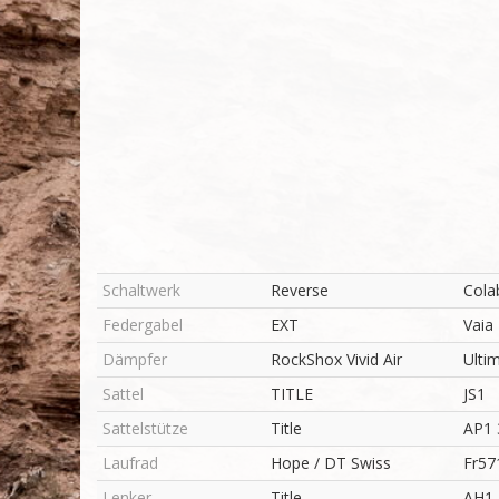
Schaltwerk
Reverse
Cola
Federgabel
EXT
Vaia
Dämpfer
RockShox Vivid Air
Ulti
Sattel
TITLE
JS1
Sattelstütze
Title
AP1 
Laufrad
Hope / DT Swiss
Fr57
Lenker
Title
AH1 