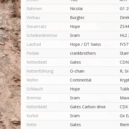
Rahmen
Nicolai
G1 2
Vorbau
Burgtec
Dire
Steuersatz
Hope
ZS44
Scheibenbremse
Sram
Hs2
Laufrad
Hope / DT Swiss
Fr57
Pedale
crankbrothers
Stam
Kettenblatt
Gates
CDN 
Kettenführung
O-chain
R, S
Reifen
Continental
Krypt
Schlauch
Hope
Tubl
Bremse
Sram
Mave
Kettenblatt
Gates Carbon drive
CDX 
Kurbel
Sram
Gx E
Kette
Gates
Riem