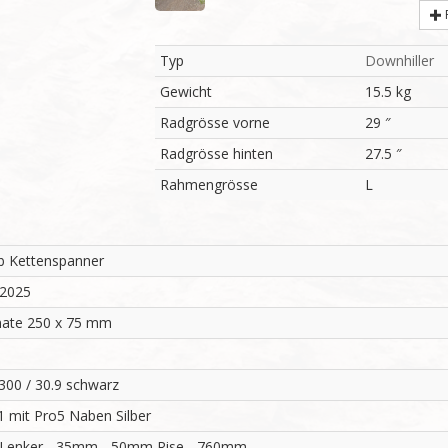
Typ
Downhiller
Gewicht
15.5 kg
Radgrösse vorne
29 ″
Radgrösse hinten
27.5 ″
Rahmengrösse
L
b Kettenspanner
 2025
mate 250 x 75 mm
300 / 30.9 schwarz
1 mit Pro5 Naben Silber
Lenker - 35mm - 50mm Rise - 760mm