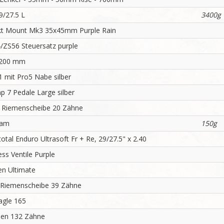
9/27.5 L
3400g
kt Mount Mk3 35x45mm Purple Rain
/ZS56 Steuersatz purple
 200 mm
1 mit Pro5 Nabe silber
p 7 Pedale Large silber
Riemenscheibe 20 Zähne
ram
150g
otal Enduro Ultrasoft Fr + Re, 29/27.5" x 2.40
ess Ventile Purple
n Ultimate
Riemenscheibe 39 Zähne
agle 165
en 132 Zähne