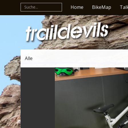
Home
BikeMap
Tal
Alle