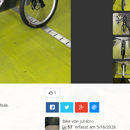
1
ule. 

Bike von
Juli4bro
57
erfasst am 5/16/2026