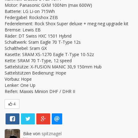
Motor: Panasonic GXM 100Nm (max 600W)

Batterie: LG Li-on 715Wh

Federgabel: Rockshox ZEB

Federelement: Rock Shox Super deluxe + meg neg upgrade kit

Bremse: Lewis EB

Räder: DT Swiss HXC 1501 Hybrid

Schaltwerk: Sram Eagle 70 T-Type 12s

Schalthebel: Sram GX

Kasette: SRAM XS-1270 Eagle T-Type 10-52z

Kette: SRAM 70 T-Type, 12 speed

Sattelstütze: X-FUSION MANIC 30,9 150mm Hub

Sattelstützen Bedienung: Hope

Vorbau: Hope

Lenker: One Up

Reifen: Maxxis Minion DHF / DHR II
4
Bike von
spitznagel