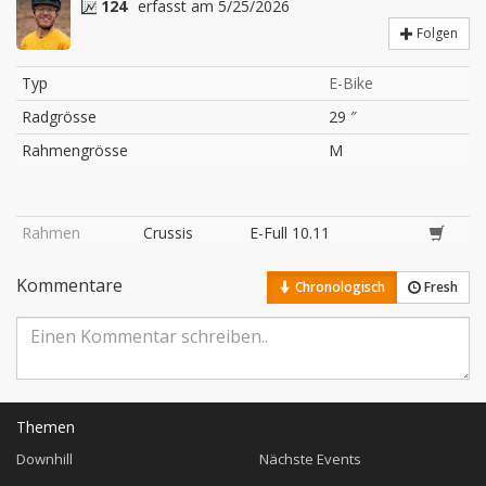
124
erfasst am 5/25/2026
Folgen
Typ
E-Bike
Radgrösse
29 ″
Rahmengrösse
M
Rahmen
Crussis
E-Full 10.11
Kommentare
Chronologisch
Fresh
Themen
Downhill
Nächste Events