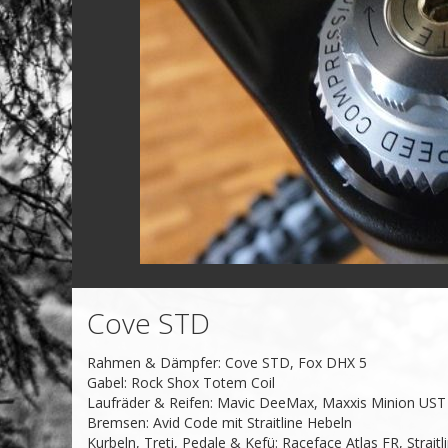
Cove STD
Rahmen & Dämpfer: Cove STD, Fox DHX 5

Gabel: Rock Shox Totem Coil

Laufräder & Reifen: Mavic DeeMax, Maxxis Minion UST 
Bremsen: Avid Code mit Straitline Hebeln

Kurbeln, Treti, Pedale & Kefü: Raceface Atlas FR, Straitl