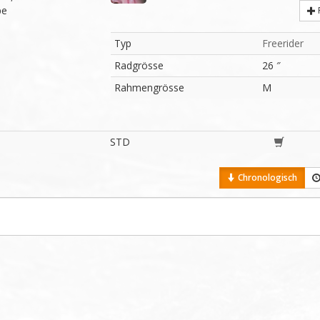
e

Typ
Freerider
Radgrösse
26 ″
Rahmengrösse
M
STD
Chronologisch